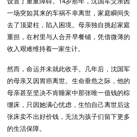
设置了重重障碍。14岁那年，沈国军父亲因
一场突如其来的车祸不幸离世，家庭瞬间失
去了顶梁柱，陷入困境。母亲独自挑起家庭
重担，在村里与人合开早餐铺，凭借微薄的
收入艰难维持着一家生计。
然而，命运并未就此收手。几年后，沈国军
的母亲又因胃癌离世。生命垂危之际，他的
母亲甚至坚决不肯睡家中那张唯一值钱的棕
绷床，只因她满心忧虑，生怕自己离世后这
张床卖不出好价钱，无法为孩子们留下更多
的生活保障。