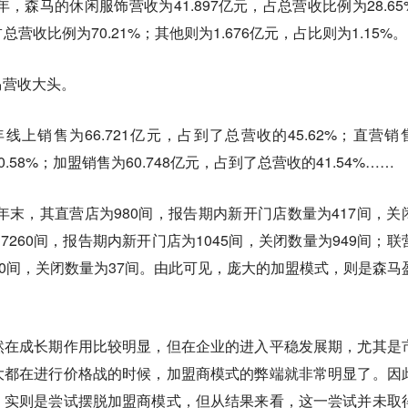
年，森马的休闲服饰营收为41.897亿元，占总营收比例为28.65
总营收比例为70.21%；其他则为1.676亿元，占比则为1.15%。
马营收大头。
线上销售为66.721亿元，占到了总营收的45.62%；直营销
0.58%；加盟销售为60.748亿元，占到了总营收的41.54%……
年年末，其直营店为980间，报告期内新开门店数量为417间，关
7260间，报告期内新开门店为1045间，关闭数量为949间；联
30间，关闭数量为37间。由此可见，庞大的加盟模式，则是森马
然在成长期作用比较明显，但在企业的进入平稳发展期，尤其是
大都在进行价格战的时候，加盟商模式的弊端就非常明显了。因
，实则是尝试摆脱加盟商模式，但从结果来看，这一尝试并未取