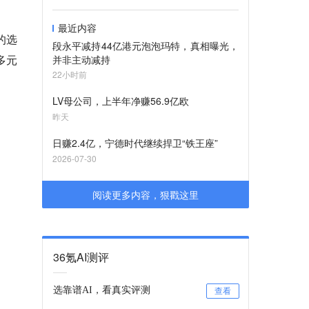
最近内容
的选
段永平减持44亿港元泡泡玛特，真相曝光，
多元
并非主动减持
22小时前
LV母公司，上半年净赚56.9亿欧
昨天
日赚2.4亿，宁德时代继续捍卫“铁王座”
2026-07-30
阅读更多内容，狠戳这里
36氪AI测评
选靠谱AI，看真实评测
查看