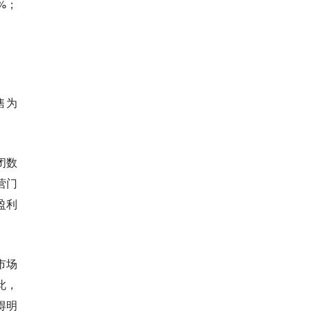
%；
售为
闭数
营门
盈利
市场
此，
得明