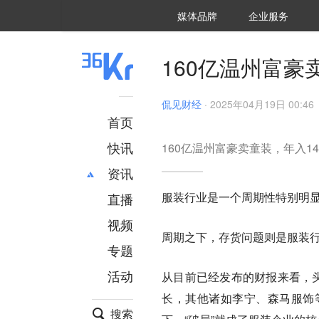
36氪Auto
数字时氪
企业号
未来消费
智能涌现
未来城市
启动Power on
媒体品牌
企业服务
企服点评
36氪出海
36氪研究院
潮生TIDE
36氪企服点评
36Kr研究院
36氪财经
职场bonus
36碳
后浪研究所
36Kr创新咨询
暗涌Waves
硬氪
氪睿研究院
160亿温州富豪
侃见财经
·
2025年04月19日 00:46
首页
快讯
160亿温州富豪卖童装，年入14
资讯
服装行业是一个周期性特别明
直播
最新
推荐
创投
财经
视频
周期之下，存货问题则是服装
汽车
AI
专题
科技
项目推荐
活动
从目前已经发布的财报来看，头
专精特新
安徽
长，其他诸如李宁、森马服饰
搜索