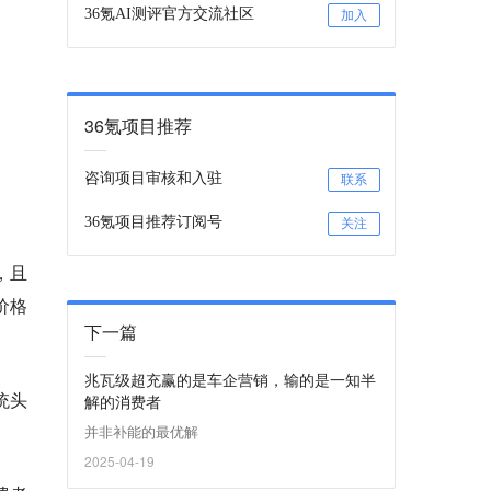
36氪AI测评官方交流社区
加入
36氪项目推荐
咨询项目审核和入驻
联系
36氪项目推荐订阅号
关注
，且
价格
下一篇
兆瓦级超充赢的是车企营销，输的是一知半
统头
解的消费者
并非补能的最优解
2025-04-19