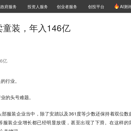
创投发布
项目推荐
核心服务
LP源计划
政府服务
投资人服务
创业者服务
创投平台
AI测
36氪Pro
VClub
VClub投资机构库
创投氪堂
城市之窗
投资机构职位推介
企业入驻
投资人认证
卖童装，年入146亿
6亿
显的行业。
行业的头号难题。
部服装企业当中，除了安踏以及361度等少数还保持着双位数
等服装企业增长都已经明显放缓，甚至出现了下滑。在这样的