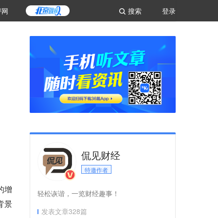
评网
搜索
登录
侃见财经
特邀作者
的增
轻松诙谐，一览财经趣事！
背景
发表文章
328
篇