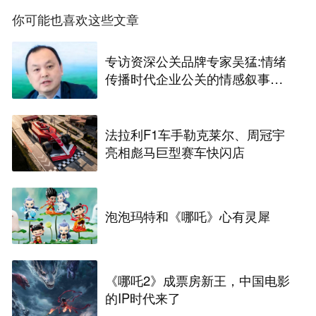
你可能也喜欢这些文章
专访资深公关品牌专家吴猛:情绪
传播时代企业公关的情感叙事与
长效信任构建
法拉利F1车手勒克莱尔、周冠宇
亮相彪马巨型赛车快闪店
泡泡玛特和《哪吒》心有灵犀
《哪吒2》成票房新王，中国电影
的IP时代来了