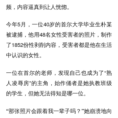
频，内容逼真到让人恍惚。
今年5月，一位40岁的首尔大学毕业生朴某
被逮捕，他用48名女性受害者的照片，制作
了1852份性剥削内容，受害者都是他在生活
中认识的女性。
一位在首尔的老师，发现自己也成为了“熟
人凌辱房”的主角，始作俑者是她执教班级
的学生，但她无法得知是哪一位。
她崩溃地向
“那张照片会跟着我一辈子吗？”