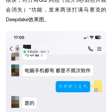
会消失）”功能，发来两张打满马赛克的
Deepdake效果图。