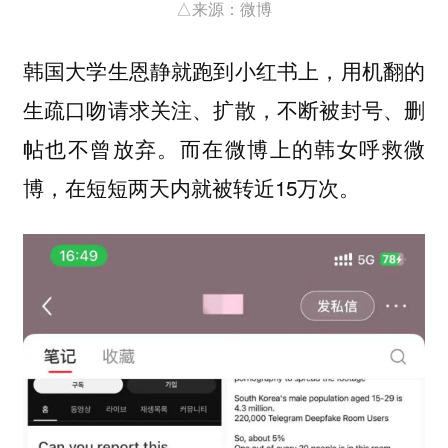
△来源：微博
韩国大学生恩静就跑到小红书上，用机翻的
生疏口吻请求关注、扩散，不断被封号、删
帖也不曾放弃。而在微博上的韩女呼救微
博，在短短两天内就被转近15万次。