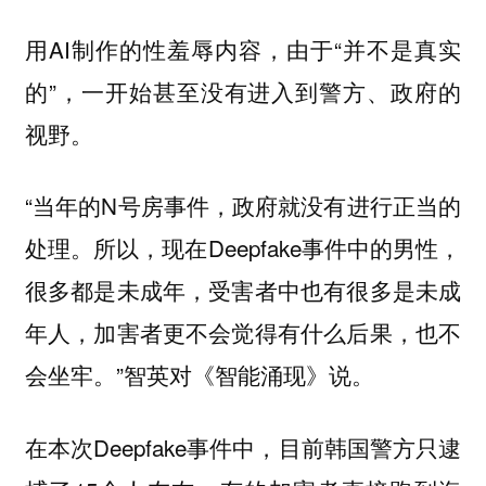
用AI制作的性羞辱内容，由于“并不是真实
的”，一开始甚至没有进入到警方、政府的
视野。
“当年的N号房事件，政府就没有进行正当的
处理。所以，现在Deepfake事件中的男性，
很多都是未成年，受害者中也有很多是未成
年人，加害者更不会觉得有什么后果，也不
会坐牢。”智英对《智能涌现》说。
在本次Deepfake事件中，目前韩国警方只逮