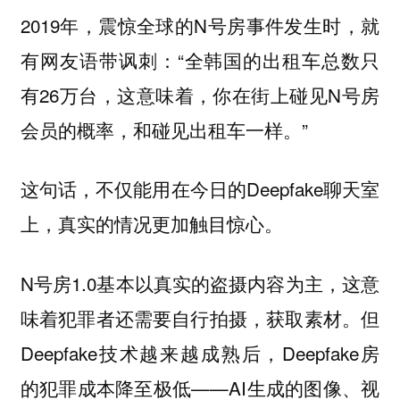
2019年，震惊全球的N号房事件发生时，就
有网友语带讽刺：“全韩国的出租车总数只
有26万台，这意味着，你在街上碰见N号房
会员的概率，和碰见出租车一样。”
这句话，不仅能用在今日的Deepfake聊天室
上，真实的情况更加触目惊心。
N号房1.0基本以真实的盗摄内容为主，这意
味着犯罪者还需要自行拍摄，获取素材。但
Deepfake技术越来越成熟后，Deepfake房
的犯罪成本降至极低——AI生成的图像、视