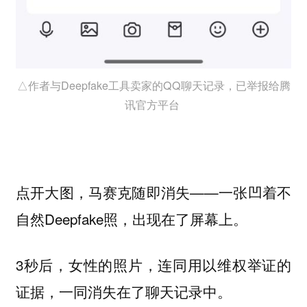
△作者与Deepfake工具卖家的QQ聊天记录，已举报给腾
讯官方平台
点开大图，马赛克随即消失——一张凹着不
自然Deepfake照，出现在了屏幕上。
3秒后，女性的照片，连同用以维权举证的
证据，一同消失在了聊天记录中。