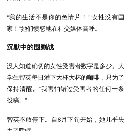
“我的生活不是你的色情片！”“女性没有国
家！”她们愤怒地在社交媒体高呼。
沉默中的围剿战
没人知道确切的女性受害者数字是多少。大
学生智英每日灌下大杯大杯的咖啡，只为了
保持清醒。“我害怕错过受害者的任何一条
投稿。”
智英不敢停下。自8月下旬开始，她几乎失
去了睡眠。