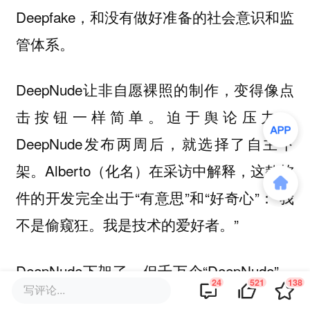
Deepfake，和没有做好准备的社会意识和监
管体系。
DeepNude让非自愿裸照的制作，变得像点
击按钮一样简单。迫于舆论压力，
DeepNude发布两周后，就选择了自主下
架。Alberto（化名）在采访中解释，这款软
件的开发完全出于“有意思”和“好奇心”：“我
不是偷窥狂。我是技术的爱好者。”
DeepNude下架了，但千万个“DeepNude”，
24
521
138
写评论...
以更隐秘的姿态、更低的操作门槛、更逼真