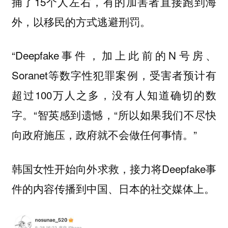
捕了15个人左右，有的加害者直接跑到海
外，以移民的方式逃避刑罚。
“Deepfake事件，加上此前的N号房、
Soranet等数字性犯罪案例，受害者预计有
超过100万人之多，没有人知道确切的数
字。“智英感到遗憾，“所以如果我们不尽快
向政府施压，政府就不会做任何事情。”
韩国女性开始向外求救，接力将Deepfake事
件的内容传播到中国、日本的社交媒体上。