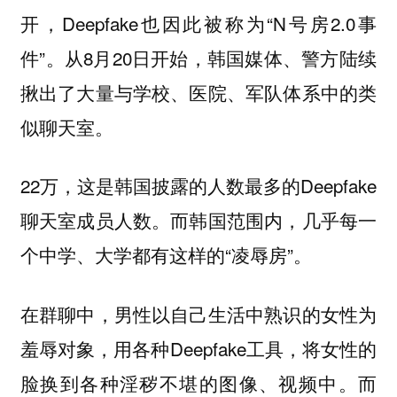
开，Deepfake也因此被称为“N号房2.0事
件”。从8月20日开始，韩国媒体、警方陆续
揪出了大量与学校、医院、军队体系中的类
似聊天室。
22万，这是韩国披露的人数最多的Deepfake
聊天室成员人数。而韩国范围内，几乎每一
个中学、大学都有这样的“凌辱房”。
在群聊中，男性以自己生活中熟识的女性为
羞辱对象，用各种Deepfake工具，将女性的
脸换到各种淫秽不堪的图像、视频中。而