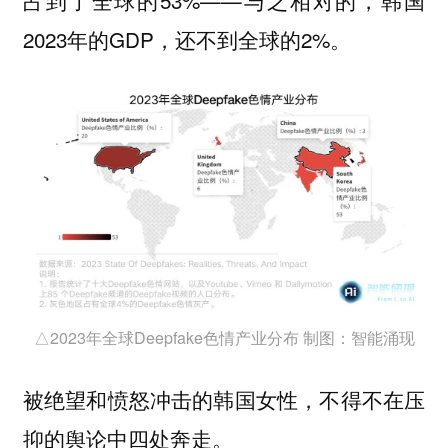
占到了全球的53%——与之相对的，韩国
2023年的GDP，还不到全球的2%。
△2023年全球Deepfake色情产业分布 制图：智能涌现
被绝望和愤怒冲击的韩国女性，不得不在压
抑的舆论中四处奔走。