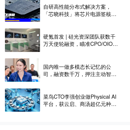
自研高性能分布式解决方案，
「芯晓科技」将芯片电源签核周
期从几周缩短至几天 | 水下项目
硬氪首发 | 硅光资深团队获数千
万天使轮融资，瞄准CPO/OIO下
一代光互连解决方案
国内唯一做多模态长记忆的公
司，融资数千万，押注主动智能
｜涌现新项目
菜鸟CTO李强创业做Physical AI
平台，获云启、商汤超亿元种子
轮融资｜硬氪首发