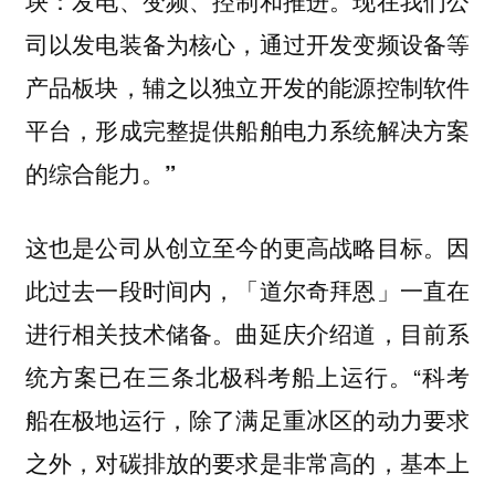
块：发电、变频、控制和推进。
现在我们公
司以发电装备为核心，通过开发变频设备等
产品板块，辅之以独立开发的能源控制软件
平台，形成完整提供船舶电力系统解决方案
的综合能力。”
这也是公司从创立至今的更高战略目标。因
此过去一段时间内，「道尔奇拜恩」一直在
进行相关技术储备。曲延庆介绍道，目前系
统方案已在三条北极科考船上运行。“科考
船在极地运行，除了满足重冰区的动力要求
之外，对碳排放的要求是非常高的，基本上