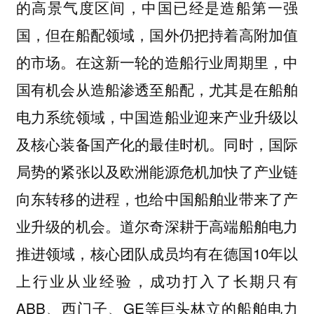
的高景气度区间，中国已经是造船第一强
国，但在船配领域，国外仍把持着高附加值
的市场。在这新一轮的造船行业周期里，中
国有机会从造船渗透至船配，尤其是在船舶
电力系统领域，中国造船业迎来产业升级以
及核心装备国产化的最佳时机。同时，国际
局势的紧张以及欧洲能源危机加快了产业链
向东转移的进程，也给中国船舶业带来了产
业升级的机会。道尔奇深耕于高端船舶电力
推进领域，核心团队成员均有在德国10年以
上行业从业经验，成功打入了长期只有
ABB、西门子、GE等巨头林立的船舶电力