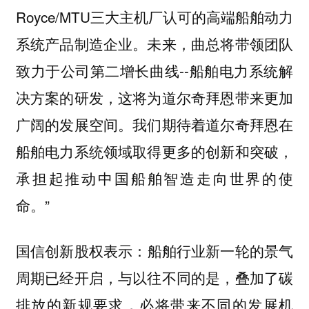
Royce/MTU三大主机厂认可的高端船舶动力
系统产品制造企业。未来，曲总将带领团队
致力于公司第二增长曲线--船舶电力系统解
决方案的研发，这将为道尔奇拜恩带来更加
广阔的发展空间。我们期待着道尔奇拜恩在
船舶电力系统领域取得更多的创新和突破，
承担起推动中国船舶智造走向世界的使
命。”
表示：船舶行业新一轮的景气
国信创新股权
周期已经开启，与以往不同的是，叠加了碳
排放的新规要求，必将带来不同的发展机