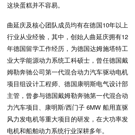
这块蛋糕并不容易。
曲延庆及核心团队成员均有在德国10年以上
行业从业经验，其中，创始人曲延庆拥有12
年德国留学工作经历，为德国达姆施塔特工
业大学能源动力系统工科硕士，曾任德国戴
姆勒奔驰公司第一代混合动力汽车驱动电机
项目组设计工程师、德国康明斯电气设计部
主管，曾参与德国戴姆勒奔驰第一代混合动
力汽车项目、康明斯/西门子 6MW 船用直驱
风力发电机等重大项目的研发，在大功率发
电机和船舶动力系统行业深耕多年。