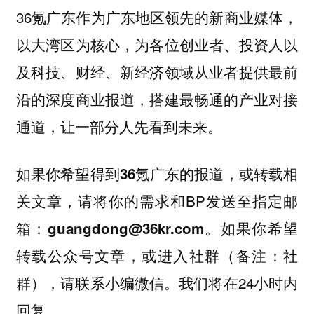
36氪广东作为广东地区领先的新商业媒体，
以大湾区为核心，为各位创业者、投资人以
及科技、财经、新经济领域从业者提供最前
沿的深度商业报道，搭建最畅通的产业对接
通道，让一部分人先看到未来。
如果你
希望得到36氪广东的报道，或转载相
，请将你的需求和BP发送至指定邮
关文章
箱：
。如果你希望
guangdong@36kr.com
转载公众号文章，或进入社群（备注：社
群），请联系小编微信。我们将在24小时内
回复。