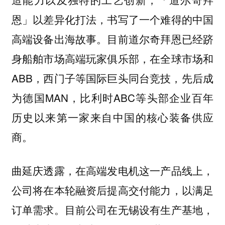
恩」以差异化打法，书写了一个难得的中国
高端设备出海故事。目前道尔奇拜恩已经跻
身船舶市场高端玩家俱乐部，在全球市场和
ABB，西门子等国际巨头同台竞技，先后成
为德国MAN，比利时ABC等头部企业百年
历史以来第一家来自中国的核心装备供应
商。
曲延庆透露，在高端发电机这一产品线上，
公司将在本轮融资后提高交付能力，以满足
订单需求。目前公司在无锡设有生产基地，