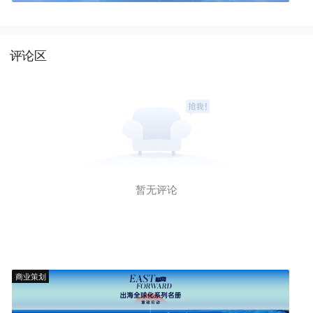
评论区
暂无评论
商业策划