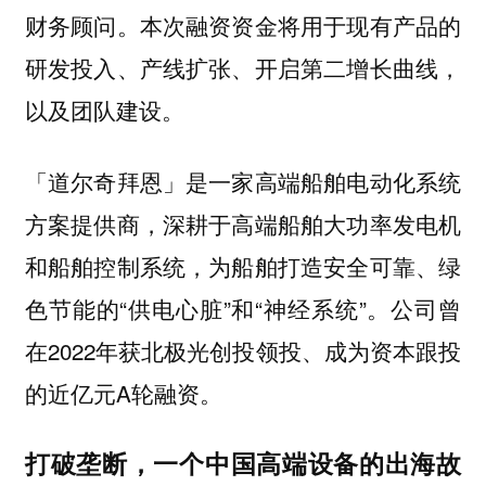
财务顾问。本次融资资金将用于现有产品的
研发投入、产线扩张、开启第二增长曲线，
以及团队建设。
「道尔奇拜恩」是一家高端船舶电动化系统
方案提供商，深耕于高端船舶大功率发电机
和船舶控制系统，为船舶打造安全可靠、绿
色节能的“供电心脏”和“神经系统”。公司曾
在2022年获北极光创投领投、成为资本跟投
的近亿元A轮融资。
打破垄断，一个中国高端设备的出海故