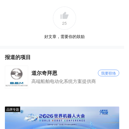
25
好文章，需要你的鼓励
报道的项目
道尔奇拜恩
我要联络
高端船舶电动化系统方案提供商
品牌专题