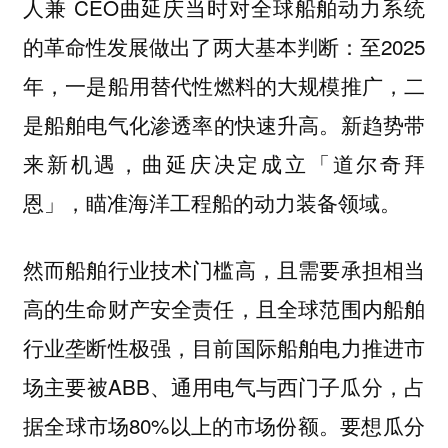
人兼 CEO曲延庆当时对全球船舶动力系统
的革命性发展做出了两大基本判断：至2025
年，一是
，二
船用替代性燃料的大规模推广
是
。新趋势带
船舶电气化渗透率的快速升高
来新机遇，曲延庆决定成立「道尔奇拜
恩」，瞄准海洋工程船的动力装备领域。
然而船舶行业技术门槛高，且需要承担相当
高的生命财产安全责任，且全球范围内船舶
行业垄断性极强，目前国际船舶电力推进市
场主要被ABB、通用电气与西门子瓜分，占
据全球市场80%以上的市场份额。要想瓜分