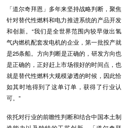
「道尔奇拜恩」多年来坚持战略判断，聚焦
针对替代性燃料和电力推进系统的产品开发
和创新。“我们是全世界范围内较早做出氢
气内燃机配套发电机的企业，第一批投产就
是25条船。方向判断是正确的，研发方向也
是正确的，正好赶上市场很好的时间点，也
就是替代性燃料大规模渗透的时候，因此恰
如其时地得到了这单订单，获得了行业认
可。”
依托对行业的前瞻性判断和结合中国本土制
造能力以及独特的工艺创新，「道尔奇拜