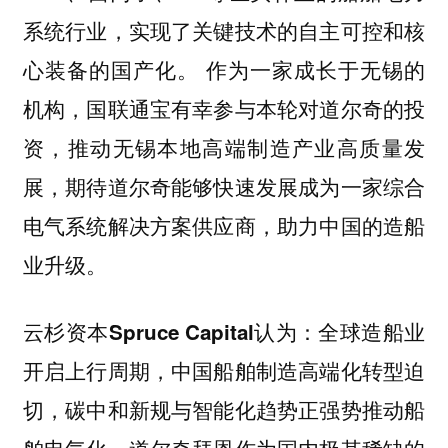
系统行业，实现了关键技术的自主可控和核
心装备的国产化。 作为一家成长于无锡的
机构，国联通宝有幸参与本轮对道尔奇的投
资，推动无锡本地高端制造产业高质量发
展，期待道尔奇能够快速发展成为一家综合
电气系统解决方案供应商，助力中国的造船
业升级。
认为：全球造船业
云杉资本Spruce Capital
开启上行周期，中国船舶制造高端化转型迫
切，碳中和新规与智能化趋势正强势推动船
舶电气化。道尔奇拜恩作为国内极其稀缺的