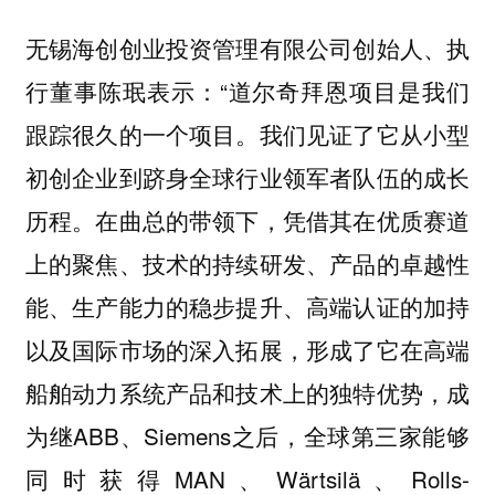
创始人、执
无锡海创创业投资管理有限公司
行董事陈珉表示：“道尔奇拜恩项目是我们
跟踪很久的一个项目。我们见证了它从小型
初创企业到跻身全球行业领军者队伍的成长
历程。在曲总的带领下，凭借其在优质赛道
上的聚焦、技术的持续研发、产品的卓越性
能、生产能力的稳步提升、高端认证的加持
以及国际市场的深入拓展，形成了它在高端
船舶动力系统产品和技术上的独特优势，成
为继ABB、Siemens之后，全球第三家能够
同时获得MAN、Wärtsilä、Rolls-