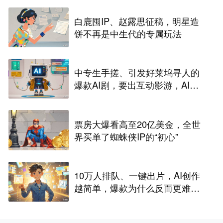
白鹿囤IP、赵露思征稿，明星造
饼不再是中生代的专属玩法
中专生手搓、引发好莱坞寻人的
爆款AI剧，要出互动影游，AI剧
尽头是游戏？
票房大爆看高至20亿美金，全世
界买单了蜘蛛侠IP的“初心”
10万人排队、一键出片，AI创作
越简单，爆款为什么反而更难做
了