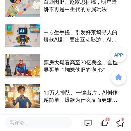
白鹿囤IP、赵露思征稿，明星造
饼不再是中生代的专属玩法
中专生手搓、引发好莱坞寻人的
爆款AI剧，要出互动影游，AI剧
尽头是游戏？
票房大爆看高至20亿美金，全世
界买单了蜘蛛侠IP的“初心”
10万人排队、一键出片，AI创作
越简单，爆款为什么反而更难做
了
56
9
写评论...
评论区