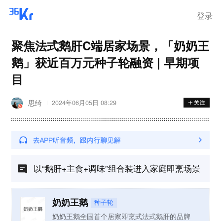
登录
聚焦法式鹅肝C端居家场景，「奶奶王
鹅」获近百万元种子轮融资 | 早期项
目
思绮
2024年06月05日 08:29
以“鹅肝+主食+调味”组合装进入家庭即烹场景
奶奶王鹅
种子轮
奶奶王鹅全国首个居家即烹式法式鹅肝的品牌