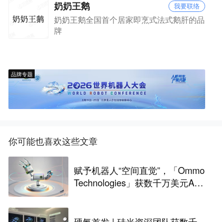
奶奶王鹅
我要联络
奶奶王鹅全国首个居家即烹式法式鹅肝的品
牌
品牌专题
你可能也喜欢这些文章
赋予机器人“空间直觉”，「Ommo
Technologies」获数千万美元A轮
融资｜36氪首发
硬氪首发 | 硅光资深团队获数千