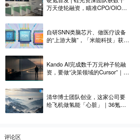
万天使轮融资，瞄准CPO/OIO下
一代光互连解决方案
自研SNN类脑芯片、做医疗设备
的“上游大脑”，「米能科技」获数
千万元融资｜36氪首发
Kando AI完成数千万元种子轮融
资，要做“决策领域的Cursor”｜涌
现新项目
清华博士团队创业，这家公司要
给飞机做氢能「心脏」｜36氪首
发
评论区