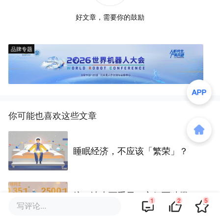
好文章，需要你的鼓励
品牌专题
你可能也喜欢这些文章
睡眠经济，不应该「繁荣」？
统一冰火两重天：方便面独撑，
1
2
5
写评论...
饮料全面失速