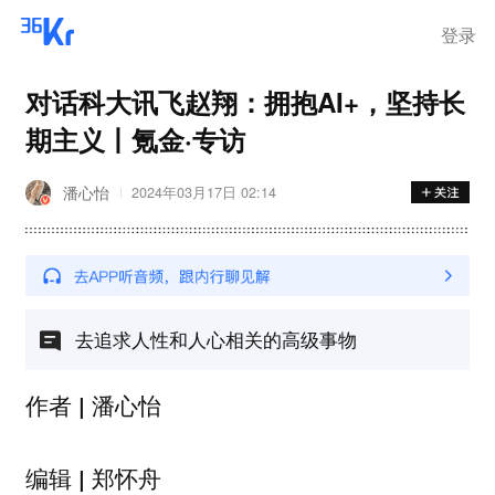
离岗
登录
对话科大讯飞赵翔：拥抱AI+，坚持长
期主义丨氪金·专访
潘心怡
2024年03月17日 02:14
去追求人性和人心相关的高级事物
潘心怡
作者 |
郑怀舟
编辑 |