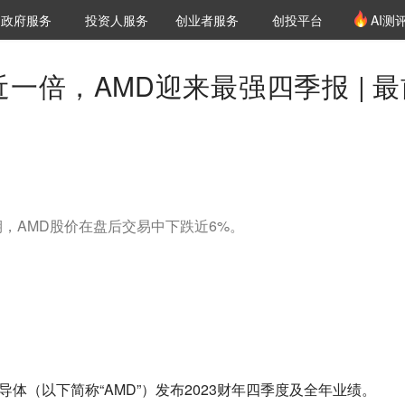
创投发布
项目推荐
核心服务
LP源计划
政府服务
投资人服务
创业者服务
创投平台
AI测
36氪Pro
VClub
VClub投资机构库
创投氪堂
城市之窗
投资机构职位推介
企业入驻
投资人认证
一倍，AMD迎来最强四季报 | 最
，AMD股价在盘后交易中下跌近6%。
导体（以下简称“AMD”）发布2023财年四季度及全年业绩。