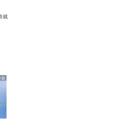
价就
专题