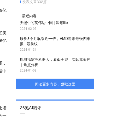
发表文章
332
篇
9亿
最近内容
夹缝中的英伟达中国 | 深氪lite
2024-02-05
亿美
股价3个月飙涨近一倍，AMD迎来最强四季
6亿
报 | 最前线
2024-01-31
斯坦福家务机器人，看似全能，实际靠遥控
场，
｜焦点分析
据中
2024-01-08
阅读更多内容，狠戳这里
36氪AI测评
比增
的一