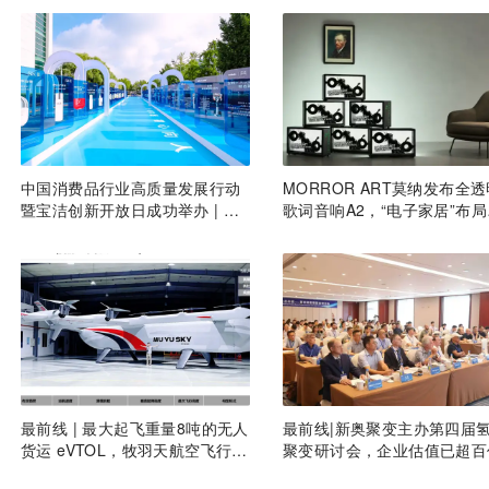
中国消费品行业高质量发展行动
MORROR ART莫纳发布全透
暨宝洁创新开放日成功举办 | 最
歌词音响A2，“电子家居”布局
前线
进一步丨最前线
最前线 | 最大起飞重量8吨的无人
最前线|新奥聚变主办第四届
货运 eVTOL，牧羽天航空飞行重
聚变研讨会，企业估值已超百
卡AT8000整机机身下线