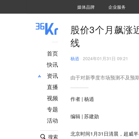
36氪Auto
数字时氪
企业号
未来消费
智能涌现
未来城市
启动Power on
媒体品牌
企业服务
企服点评
36氪出海
36氪研究院
潮生TIDE
36氪企服点评
36Kr研究院
36氪财经
职场bonus
36碳
后浪研究所
36Kr创新咨询
暗涌Waves
硬氪
氪睿研究院
股价3个月飙涨近
线
首页
杨逍
·
2024年01月31日 09:21
快讯
资讯
由于对新季度市场预测不及预期
直播
最新
推荐
创投
财经
视频
作者 | 杨逍
汽车
AI
专题
科技
项目推荐
编辑 | 苏建勋
活动
专精特新
安徽
北京时间1月31日清晨，超威半
搜索