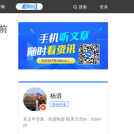
评网
搜索
登录
前
杨逍
新锐作者
关注半导体、先进制造 联系方式vx：lutter-
yx