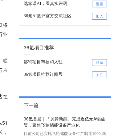
选靠谱AI，看真实评测
查看
36氪AI测评官方交流社区
加入
D将
行业
36氪项目推荐
、联
咨询项目审核和入驻
联系
芯片
36氪项目推荐订阅号
关注
达在
下一篇
36氪首发｜「贝肯新能」完成近亿元A轮融
51
资，聚焦飞轮储能设备产业化
长，
目前公司已实现飞轮储能设备生产制造100%国