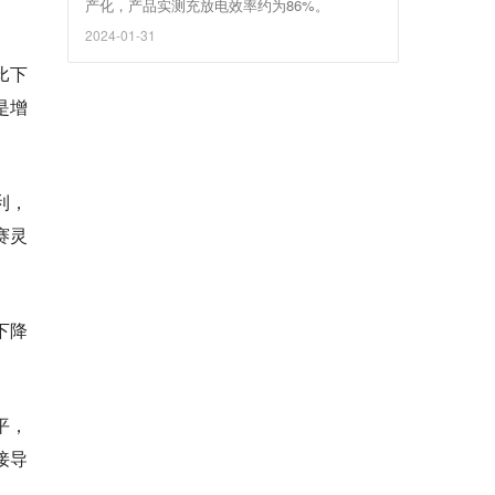
产化，产品实测充放电效率约为86%。
2024-01-31
比下
是增
利，
赛灵
下降
平，
接导