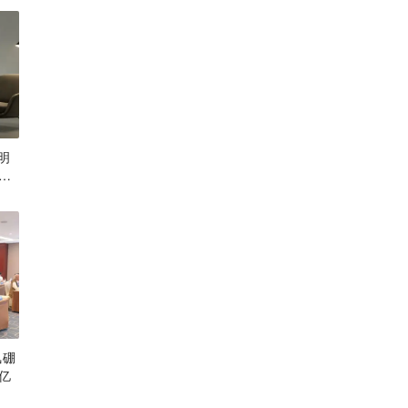
明
更
氢硼
亿