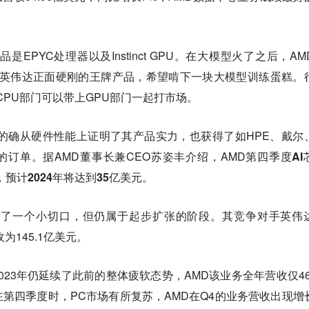
EPYC处理器以及Instinct GPU。在大模型火了之后，AM
PU看作可以与英伟达正面硬刚的王牌产品，希望啃下一块大模型训练蛋糕。
CPU部门可以带上GPU部门一起打市场。
的确从硬件性能上证明了其产品实力，也获得了如HPE、戴尔
M 厂商的订单。据AMD董事长兼CEO苏姿丰介绍，AMD
第四季度AI
，预计2024年将达到35亿美元。
开了一个小切口，但仍属于起步扩张的阶段。其竞争对手英伟
为145.1亿美元。
023年仍延续了此前的整体疲软态势，AMD该业务全年营收仅46.
在第四季度时，PC市场有所复苏，AMD在Q4的业务营收出现增