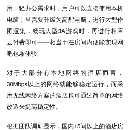
用，轻办公需求时，用户可以直接使用本机
电脑；当需要升级为高配电脑，进行大型作
图渲染，畅玩大型3A游戏时，再进行相应
云付费即可——相当于在房间内便能实现网
吧包厢体验。
对于大部分有本地网络的酒店而言，
30Mbps以上的网络就能够稳定运行，而采
用无线网络方案的酒店也可通过简单的网络
改造来提高稳定性。
根据团队调研显示，国内15间以上的酒店房