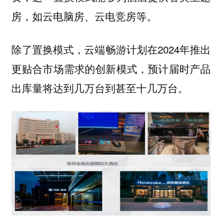
房，如云电脑房、云电竞房等。
除了置换模式，云端畅游计划在2024年推出
更贴合市场需求的创新模式，预计届时产品
出库量将达到几万台到甚至十几万台。