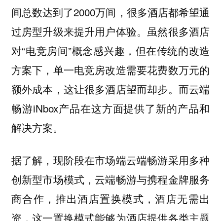
间总数达到了2000万间，很多酒店都希望通
过房型升级来提升用户体验。虽然很多酒店
对“电竞房间”概念感兴趣，但在传统的改造
方案下，单一电竞房改造需要花费数万元的
额外成本，这让很多酒店望而却步。而云端
畅游iNbox产品在这方面提供了新的产品和
解决方案。
据了解，现阶段在市场端云端畅游采用多种
创新型市场模式，云端畅游与携程金牌服务
商合作，推出酒店置换模式，酒店无需出
资，这一置换模式能够为酒店提供各类主题