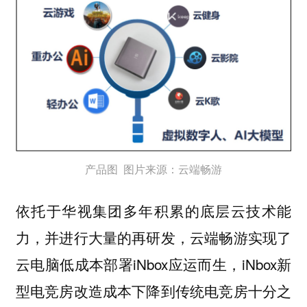
产品图 图片来源：云端畅游
依托于华视集团多年积累的底层云技术能
力，并进行大量的再研发，云端畅游实现了
云电脑低成本部署iNbox应运而生，iNbox新
型电竞房改造成本下降到传统电竞房十分之