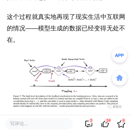
这个过程就真实地再现了现实生活中互联网
的情况——模型生成的数据已经变得无处不
在。
2
24
6
写评论...
此外，互联网语料被污染还有一个原因——