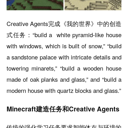
Creative Agents完成《我的世界》中的创造
式任务：“build a white pyramid-like house
with windows, which is built of snow,” “build
a sandstone palace with intricate details and
towering minarets,” “build a wooden house
made of oak planks and glass,” and “build a
modern house with quartz blocks and glass.”
Minecraft建造任务和Creative Agents
传统的强化学习任务要求智能体在与环境的