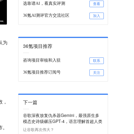
选靠谱AI，看真实评测
查看
36氪AI测评官方交流社区
加入
将认为
36氪项目推荐
咨询项目审核和入驻
联系
36氪项目推荐订阅号
关注
数，
下一篇
谷歌深夜放复仇杀器Gemini，最强原生多
模态史诗级碾压GPT-4，语言理解首超人类
上市。
让谷歌再次伟大？