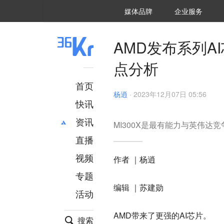
36氪Auto
数字时氪
企业号
未来消费
智能涌现
未来城市
启动Power on
媒体品牌
企业服务
企服点评
36氪出海
36氪研究院
潮生TIDE
36氪企服点评
36Kr研究院
36氪财经
职场bonus
36碳
后浪研究所
36Kr创新咨询
暗涌Waves
硬氪
氪睿研究院
AMD发布系列
点分析
首页
杨逍
·
2023年12月07日 05:56
快讯
资讯
MI300X是最有能力与英伟达
直播
最新
推荐
创投
财经
视频
作者 ｜杨逍
汽车
AI
专题
科技
项目推荐
编辑 ｜苏建勋
活动
专精特新
安徽
AMD带来了更强的AI芯片。
搜索