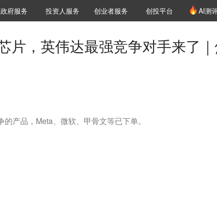
创投发布
项目推荐
核心服务
LP源计划
政府服务
投资人服务
创业者服务
创投平台
AI测
36氪Pro
VClub
VClub投资机构库
创投氪堂
城市之窗
投资机构职位推介
企业入驻
投资人认证
AI芯片，英伟达最强竞争对手来了｜
竞争的产品，Meta、微软、甲骨文等已下单。