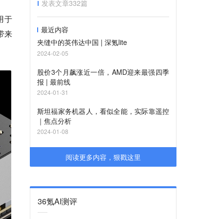
发表文章
332
篇
用于
最近内容
谓带来
夹缝中的英伟达中国 | 深氪lite
2024-02-05
股价3个月飙涨近一倍，AMD迎来最强四季
报 | 最前线
2024-01-31
斯坦福家务机器人，看似全能，实际靠遥控
｜焦点分析
2024-01-08
阅读更多内容，狠戳这里
36氪AI测评