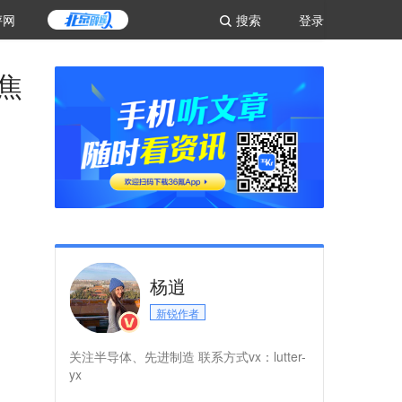
评网
搜索
登录
焦
杨逍
新锐作者
关注半导体、先进制造 联系方式vx：lutter-
yx