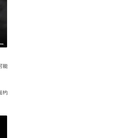
可能
面约