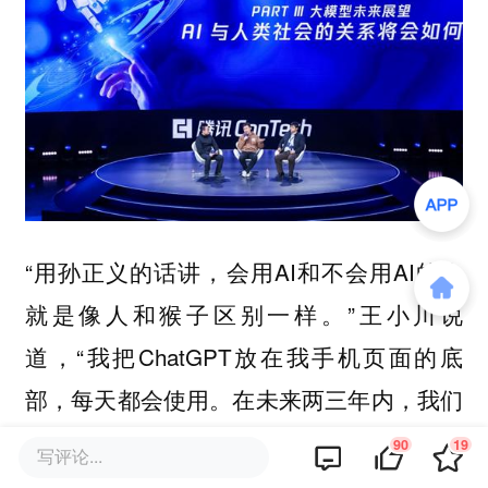
“用孙正义的话讲，会用AI和不会用AI的人
就是像人和猴子区别一样。”王小川说
道，“我把ChatGPT放在我手机页面的底
部，每天都会使用。在未来两三年内，我们
工作方式、生活方式会有天翻地覆的变化，
90
19
写评论...
智能体到来之后，跟你工作的可能不只是