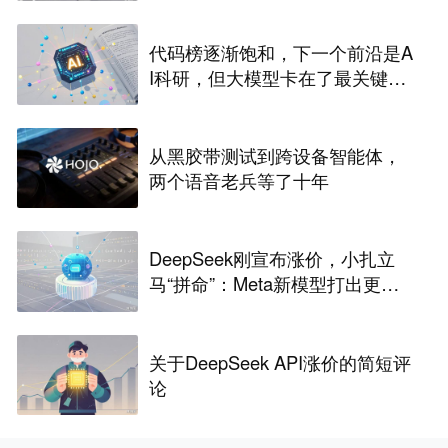
代码榜逐渐饱和，下一个前沿是A
I科研，但大模型卡在了最关键一
步
从黑胶带测试到跨设备智能体，
两个语音老兵等了十年
DeepSeek刚宣布涨价，小扎立
马“拼命”：Meta新模型打出更低
骨折价，但要一点“数据税”
关于DeepSeek API涨价的简短评
论