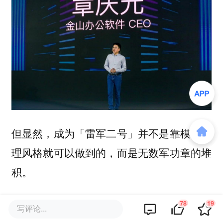
但显然，成为「雷军二号」并不是靠模仿管
理风格就可以做到的，而是无数军功章的堆
积。
某种程度上，金山办公账上的100多亿资金
78
19
写评论...