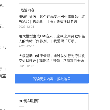
单。
最近内容
用GPT提效，这个产品要用AI生成爆款小红
书笔记｜我爱黑「可颂」路演项目专访
元。
2023-12-21
用大模型生成Lofi音乐，这款应用要做年轻
人的情绪「疗养剂」｜我爱黑「可颂」路演
项目专访
2023-12-14
经形
大模型助力健康管理，通过认知行为疗法改
变知易行难｜我爱黑「可颂」路演项目专访
2023-12-05
行百
初至
阅读更多内容，狠戳这里
36氪AI测评