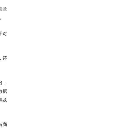
直觉
）。
于对
，还
出，
数据
供及
有商