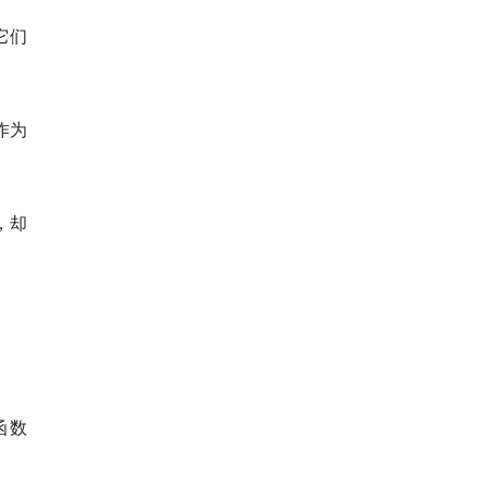
它们
作为
，却
函数