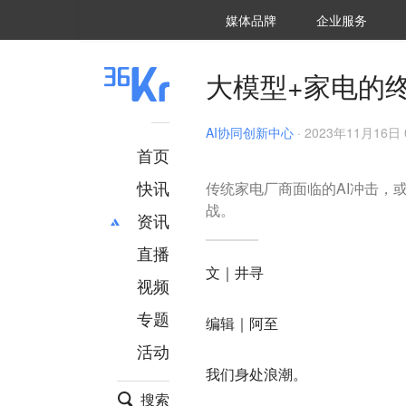
36氪Auto
数字时氪
企业号
未来消费
智能涌现
未来城市
启动Power on
媒体品牌
企业服务
企服点评
36氪出海
36氪研究院
潮生TIDE
36氪企服点评
36Kr研究院
36氪财经
职场bonus
36碳
后浪研究所
36Kr创新咨询
暗涌Waves
硬氪
氪睿研究院
大模型+家电的
AI协同创新中心
·
2023年11月16日 0
首页
快讯
传统家电厂商面临的AI冲击，
战。
资讯
直播
最新
推荐
文｜井寻
创投
财经
视频
汽车
AI
专题
编辑｜阿至
科技
项目推荐
活动
专精特新
安徽
我们身处浪潮。
搜索