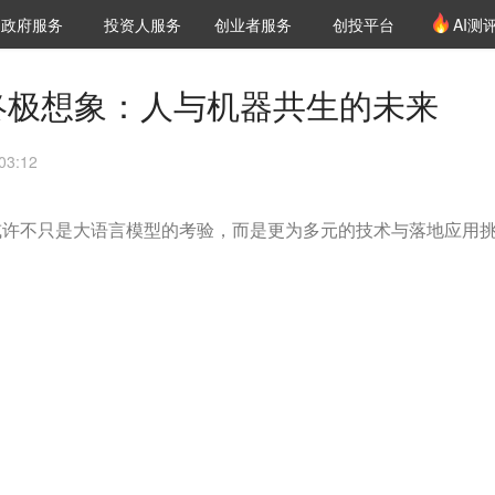
创投发布
项目推荐
核心服务
LP源计划
政府服务
投资人服务
创业者服务
创投平台
AI测
36氪Pro
VClub
VClub投资机构库
创投氪堂
城市之窗
投资机构职位推介
企业入驻
投资人认证
终极想象：人与机器共生的未来
3:12
或许不只是大语言模型的考验，而是更为多元的技术与落地应用