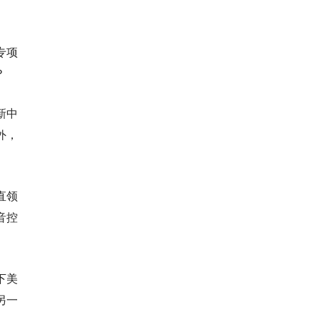
专项
？
新中
外，
直领
音控
下美
另一