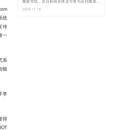
菌素管线，其目标病原体是导致与高抗菌素耐
药性（AMR）和高死亡率相关的严重感染的病
om
2023-11-16
原体。
系统
宣传
唯一
式系
智能
手李
使得
OT