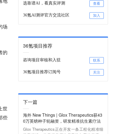
落地
选靠谱AI，看真实评测
查看
36氪AI测评官方交流社区
加入
的场
36氪项目推荐
者的
咨询项目审核和入驻
联系
36氪项目推荐订阅号
关注
下一篇
上世
海外 New Things | Glox Therapeutics获43
那些
0万英镑种子轮融资，研发精准抗生素疗法
Glox Therapeutics正在开发一条工程化精准细