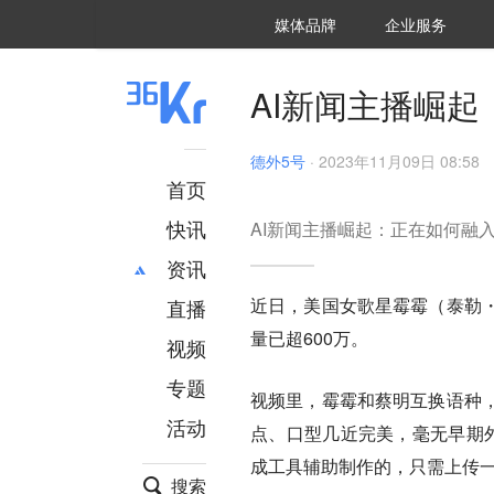
36氪Auto
数字时氪
企业号
未来消费
智能涌现
未来城市
启动Power on
媒体品牌
企业服务
企服点评
36氪出海
36氪研究院
潮生TIDE
36氪企服点评
36Kr研究院
36氪财经
职场bonus
36碳
后浪研究所
36Kr创新咨询
暗涌Waves
硬氪
氪睿研究院
AI新闻主播崛
德外5号
·
2023年11月09日 08:58
首页
快讯
AI新闻主播崛起：正在如何融入
资讯
近日，美国女歌星霉霉（泰勒
直播
最新
推荐
量已超600万。
创投
财经
视频
汽车
AI
专题
视频里，霉霉和蔡明互换语种
科技
项目推荐
活动
专精特新
安徽
点、口型几近完美，毫无早期外
成工具辅助制作的，只需上传
搜索