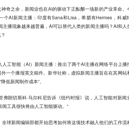
此神奇之余，新闻业也在AI的驱动下正酝酿一场新的产业革命。
AI新闻主播：印度有Sana和Lisa，希腊有Hermes，科威
。AI新闻主播现象越来越普遍，AI可以替代人类的新闻主播吗？AI和人
化？
引入人工智能（AI）新闻主播：推出了两个AI主播在网络平台上播
另外一个播报英文稿件。新华社称，虚拟新闻主播旨在在其网站
以“降低新闻制作成本”。
的研发主管弗朗切斯科·马尔科尼告诉《纽约时报》说，人工智能对新闻
新闻工具很快将由人工智能驱动。”
时代，全球新闻编辑部都开始思考如何将这项技术融入他们的工作流