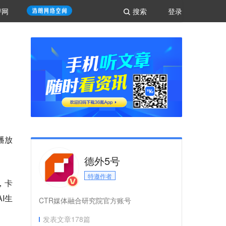
评网
搜索
登录
播放
德外5号
特邀作者
，卡
I生
CTR媒体融合研究院官方账号
发表文章
178
篇