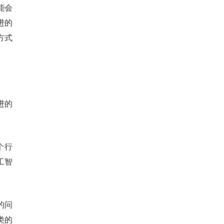
能会
进的
方式
进的
个行
工智
的问
类的