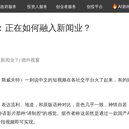
创投发布
项目推荐
核心服务
LP源计划
政府服务
投资人服务
创业者服务
创投平台
AI测
36氪Pro
VClub
VClub投资机构库
创投氪堂
城市之窗
投资机构职位推介
企业入驻
投资人认证
起：正在如何融入新闻业？
新闻业？| 德外视窗
・斯威夫特）一则说中文的短视频在各社交平台火了起来，有的
，表达流利、地道，和原版语种对比，音色几乎一致，神情自若
语影片那种“译制腔”的感觉。据作者称这居然是通过一款国产A
一段视频即可实现。