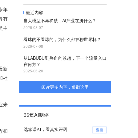
今年
最近内容
特有
当大模型不再稀缺，AI产业在拼什么？
类主
2026-08-07
看球的不看球的，为什么都在聊世界杯？
2026-07-08
从LABUBU到热血的苏超，下一个流量入口
在何方？
报新
2025-06-20
和社
阅读更多内容，狠戳这里
业来
36氪AI测评
程和
选靠谱AI，看真实评测
查看