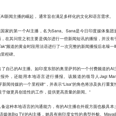
AI新闻主播的崛起，
通常旨在满足多样化的文化和语言需求。
国家的第一个AI主播，名为Sana。Sana是今日印度媒体集团
一名主播，在其问世之初主要是偶尔进行一些新闻短讯的播报，并没有
aj Tak”频道的黄金时段用法语进行了一次完整的新闻播报后名噪一
的里程碑。
了自己的AI主播。如印度东部的奥里萨邦的一个付费频道的AI
报外，还能用本地语言进行播报。该频道的领导人Jagi Mang
数字新闻传媒的一个里程碑”，并表示“Lisa”的角色将涉及执行重复
注于做更具创造性的工作，提供更高质量的新闻。
”
具备这种本地语言的沟通能力，有的AI主播在外观方面也极具本
语媒体Big TV的AI主播，她具有南印度女性的典型外貌。Maya