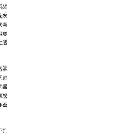
视频
态发
发新
能够
在遇
资源
天候
词器
源投
年至
不到