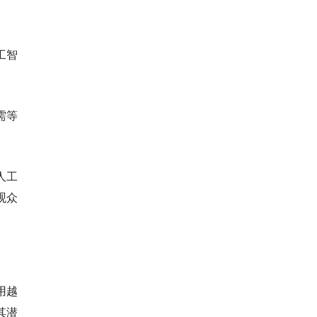
工智
需等
人工
观众
用越
其潜