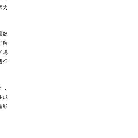
因为
量数
和解
护规
进行
闻，
生成
理影