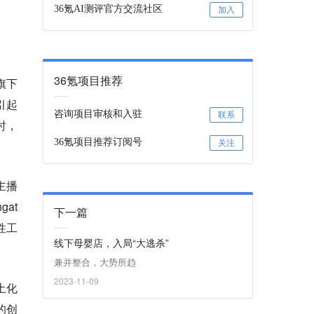
36氪AI测评官方交流社区
加入
36氪项目推荐
旗下
引起
咨询项目审核和入驻
联系
时，
36氪项目推荐订阅号
关注
主播
at
下一篇
性工
线下母婴店，入局“大逃杀”
兼并整合，大势所趋
2023-11-09
土化
的创