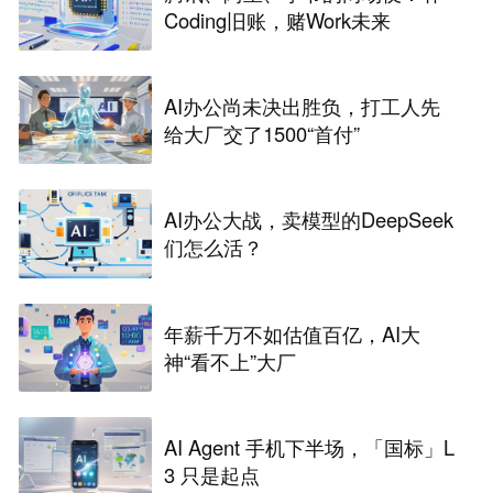
Coding旧账，赌Work未来
AI办公尚未决出胜负，打工人先
给大厂交了1500“首付”
AI办公大战，卖模型的DeepSeek
们怎么活？
年薪千万不如估值百亿，AI大
神“看不上”大厂
AI Agent 手机下半场，「国标」L
3 只是起点