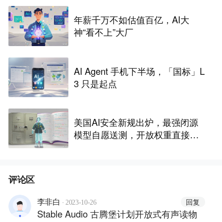
年薪千万不如估值百亿，AI大
神“看不上”大厂
AI Agent 手机下半场，「国标」L
3 只是起点
美国AI安全新规出炉，最强闭源
模型自愿送测，开放权重直接放
行
评论区
·
回复
李非白
2023-10-26
Stable Audio 古腾堡计划开放式有声读物