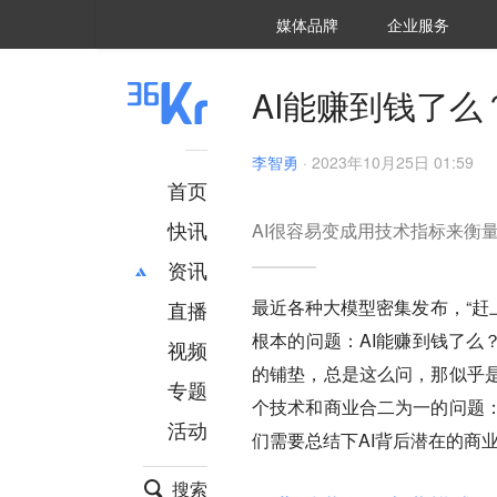
36氪Auto
数字时氪
企业号
未来消费
智能涌现
未来城市
启动Power on
媒体品牌
企业服务
企服点评
36氪出海
36氪研究院
潮生TIDE
36氪企服点评
36Kr研究院
36氪财经
职场bonus
36碳
后浪研究所
36Kr创新咨询
暗涌Waves
硬氪
氪睿研究院
AI能赚到钱了么
李智勇
·
2023年10月25日 01:59
首页
快讯
AI很容易变成用技术指标来衡
资讯
最近各种大模型密集发布，“赶上
直播
最新
推荐
根本的问题：AI能赚到钱了么
创投
财经
视频
汽车
AI
的铺垫，总是这么问，那似乎
专题
科技
项目推荐
个技术和商业合二为一的问题
活动
专精特新
安徽
们需要总结下AI背后潜在的商
搜索