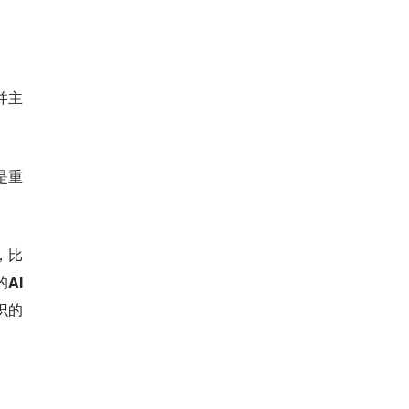
并主
是重
，比
AI
识的