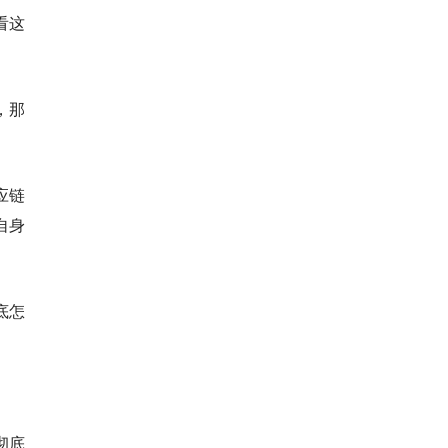
看这
，那
应链
自身
底怎
彻底