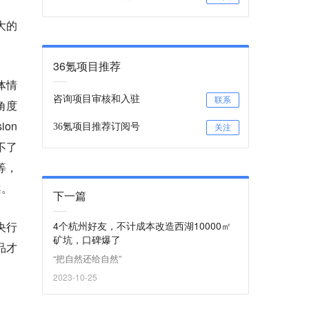
大的
36氪项目推荐
体情
咨询项目审核和入驻
联系
角度
on
36氪项目推荐订阅号
关注
不了
等，
案。
下一篇
央行
4个杭州好友，不计成本改造西湖10000㎡
矿坑，口碑爆了
品才
“把自然还给自然”
2023-10-25