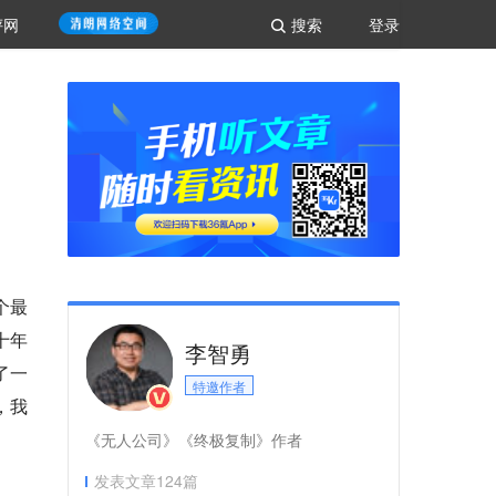
评网
搜索
登录
个最
十年
李智勇
了一
特邀作者
，我
《无人公司》《终极复制》作者
发表文章
124
篇