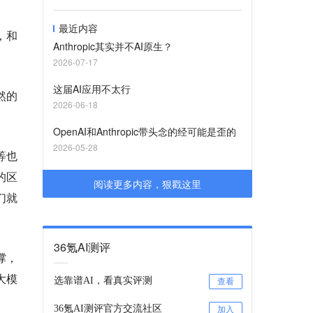
最近内容
，和
Anthropic其实并不AI原生？
2026-07-17
这届AI应用不太行
然的
2026-06-18
OpenAI和Anthropic带头念的经可能是歪的
2026-05-28
等也
的区
阅读更多内容，狠戳这里
们就
36氪AI测评
撑，
大模
选靠谱AI，看真实评测
查看
36氪AI测评官方交流社区
加入