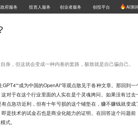
创投发布
项目推荐
核心服务
LP源计划
政府服务
投资人服务
创业者服务
创投平台
AI测
36氪Pro
VClub
VClub投资机构库
创投氪堂
城市之窗
投资机构职位推介
企业入驻
投资人认证
？
量自身，但这就会变成一种内卷的套路，极致就是自己骗自己。
GPT4”“成为中国的OpenAI”等观点散见于各种文章。那回到一
？这对于在这个行业里面的人实在是个灵魂拷问。
如果没有过去
是有点急功近利，但有十年亏损的这个铺垫在，赚不赚钱就变成
：即是技术的试金石也是商业化能力的证明。
在回答这个问题前
业模式。