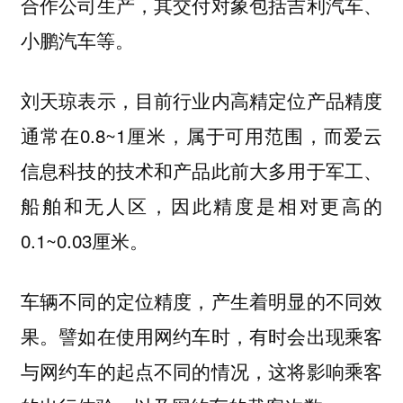
合作公司生产，其交付对象包括吉利汽车、
小鹏汽车等。
刘天琼表示，目前行业内高精定位产品精度
通常在0.8~1厘米，属于可用范围，而爱云
信息科技的技术和产品此前大多用于军工、
船舶和无人区，因此精度是相对更高的
0.1~0.03厘米。
车辆不同的定位精度，产生着明显的不同效
果。譬如在使用网约车时，有时会出现乘客
与网约车的起点不同的情况，这将影响乘客