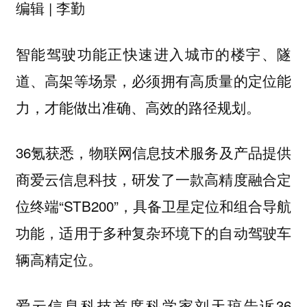
编辑 | 李勤
智能驾驶功能正快速进入城市的楼宇、隧
道、高架等场景，必须拥有高质量的定位能
力，才能做出准确、高效的路径规划。
36氪获悉，物联网信息技术服务及产品提供
商爱云信息科技，研发了一款高精度融合定
位终端“STB200”，具备卫星定位和组合导航
功能，适用于多种复杂环境下的自动驾驶车
辆高精定位。
爱云信息科技首席科学家刘天琼告诉36