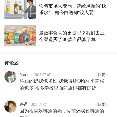
饮料市场大变局，曾经风靡的“快
乐水”，如今白送却“没人要”
量贩零食真的更贵吗？我们去三
个渠道买了30款产品算了算
评论区
·
回复
Yanaoo
2023-07-07
科迪的奶我也喝过 我觉得还OK的 平常买
的也多 很多学校里面商店也都有进货
·
回复
盏迟
2023-07-07
因为很喜欢科迪的奶，先前还买过科迪的