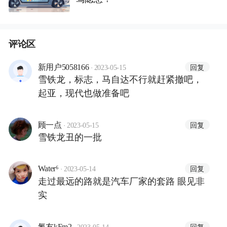
评论区
·
回复
新用户5058166
2023-05-15
雪铁龙，标志，马自达不行就赶紧撤吧，
起亚，现代也做准备吧
·
回复
顾一点
2023-05-15
雪铁龙丑的一批
·
回复
Water⁶
2023-05-14
走过最远的路就是汽车厂家的套路 眼见非
实
·
回复
氪友kFm2