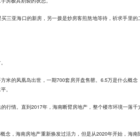
二手房极其割裂的状态。
星买三亚海口的新房，另一拨是炒房客煎熬地等待，祈求手里的
时。
万/平方米的凤凰岛出世，一期700套房开盘售罄。6.5万是什么概念
水平。
的行情。直到2017年，海南断臂房地产，整个楼市环境一落千
贸港的概念，海南房地产重新焕发过活力，但是从2020年开始，海南