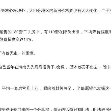
亚等核心板块外，大部分地区的新房价格并没有太大变化，
二手
售的130套二手房中，有119套在降价出售，平均降价幅度
源降价幅度高达14%。
「有价无市」的困境。
自己当年在海南先先后后投资了3套房， 基本都卖不出去， 除非 
平均一套房亏几十万， 眼瞅着封关将至， 全部愿望也就赌这
南投资还专门建的一个分享群，每天的话题只有吐槽，吐槽破房