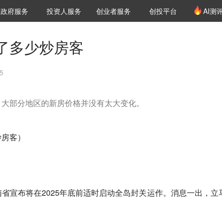
创投发布
项目推荐
核心服务
LP源计划
政府服务
投资人服务
创业者服务
创投平台
AI测
36氪Pro
VClub
VClub投资机构库
创投氪堂
城市之窗
投资机构职位推介
企业入驻
投资人认证
了多少炒房客
5
，大部分地区的新房价格并没有太大变化。
炒房客）
省宣布将在2025年底前适时启动
全岛封关
运作。消息一出，立