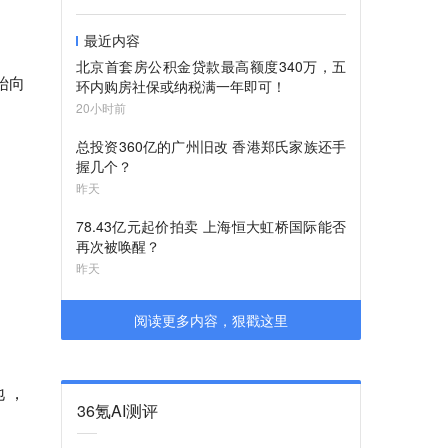
最近内容
北京首套房公积金贷款最高额度340万，五
始向
环内购房社保或纳税满一年即可！
20小时前
总投资360亿的广州旧改 香港郑氏家族还手
握几个？
昨天
78.43亿元起价拍卖 上海恒大虹桥国际能否
再次被唤醒？
昨天
阅读更多内容，狠戳这里
 ，
36氪AI测评