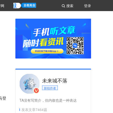
评网
搜索
登录
未来城不落
新锐作者
马登
TA没有写简介，但内敛也是一种表达
发表文章
7464
篇