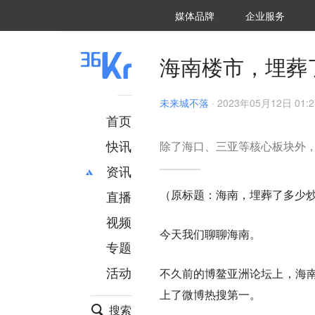
36氪Auto
数字时氪
企业号
未来消费
智能涌现
未来城市
启动Power on
媒体品牌
企业服务
企服点评
36氪出海
36氪研究院
潮生TIDE
36氪企服点评
36Kr研究院
36氪财经
职场bonus
36碳
后浪研究所
36Kr创新咨询
暗涌Waves
硬氪
氪睿研究院
海南楼市，埋葬
未来城不落
·
2023年05月12日 01:2
首页
快讯
除了海口、三亚等核心板块外
资讯
（原标题：海南，埋葬了多少
直播
最新
推荐
创投
财经
视频
今天我们聊聊海南。
汽车
AI
专题
科技
项目推荐
活动
不久前的博鳌亚洲论坛上，海南
专精特新
安徽
上了微博热搜第一。
搜索