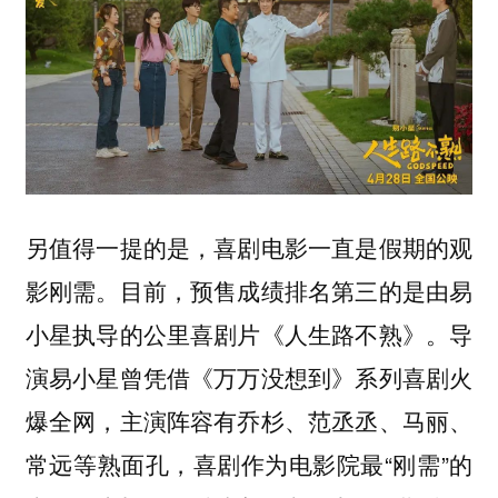
另值得一提的是，喜剧电影一直是假期的观
影刚需。目前，预售成绩排名第三的是由易
小星执导的公里喜剧片《人生路不熟》。导
演易小星曾凭借《万万没想到》系列喜剧火
爆全网，主演阵容有乔杉、范丞丞、马丽、
常远等熟面孔，喜剧作为电影院最“刚需”的