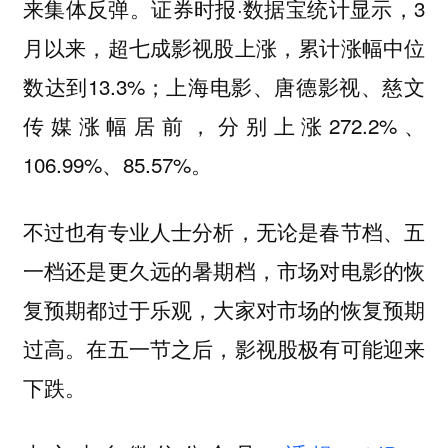
来集体反弹。证券时报·数据宝统计显示，3
月以来，超七成影视股上涨，累计涨幅中位
数达到13.3%；上海电影、唐德影视、慈文
传媒涨幅居前，分别上涨272.2%、
106.99%、85.57%。
不过也有专业人士分析，无论是春节档、五
一档还是更久远的暑期档，市场对电影的恢
复预期都过于乐观，大家对市场的恢复预期
过高。在五一节之后，影视股极有可能迎来
下跌。