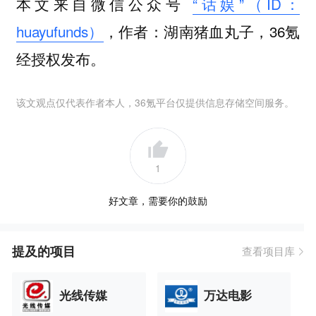
本文来自微信公众号
“话娱”（ID：
huayufunds）
，作者：
，36氪
湖南猪血丸子
经授权发布。
该文观点仅代表作者本人，36氪平台仅提供信息存储空间服务。
1
好文章，需要你的鼓励
提及的项目
查看项目库
光线传媒
万达电影