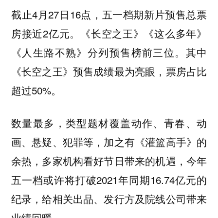
截止4月27日16点，五一档期新片预售总票
房接近2亿元。《长空之王》《这么多年》
《人生路不熟》分列预售榜前三位。其中
《长空之王》预售成绩最为亮眼，票房占比
超过50%。
数量最多，类型题材覆盖动作、青春、动
画、悬疑、犯罪等，加之有《灌篮高手》的
余热，多家机构看好节日带来的机遇，今年
五一档或许将打破2021年同期16.74亿元的
纪录，给相关出品、发行方及院线公司带来
业绩回暖。