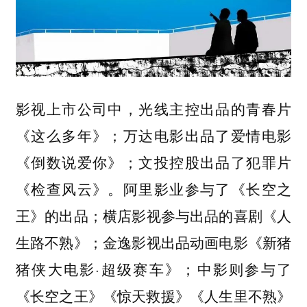
影视上市公司中，光线主控出品的青春片
《这么多年》；万达电影出品了爱情电影
《倒数说爱你》；文投控股出品了犯罪片
《检查风云》。阿里影业参与了《长空之
王》的出品；横店影视参与出品的喜剧《人
生路不熟》；金逸影视出品动画电影《新猪
猪侠大电影·超级赛车》；中影则参与了
《长空之王》《惊天救援》《人生里不熟》