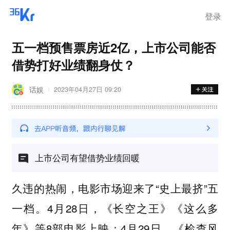
离岗
登录
五一档预售票房近2亿，上市公司能否
借势打好业绩翻身仗？
话娱
2023年04月27日 09:20
上市公司有望借势业绩回暖
久违的热闹，电影市场迎来了“史上最挤”五
一档。4月28日，《长空之王》《这么多
年》等8部电影上映；4月29日，《检查风