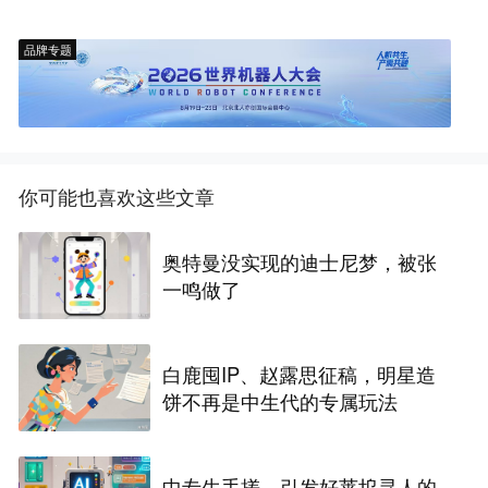
品牌专题
你可能也喜欢这些文章
奥特曼没实现的迪士尼梦，被张
一鸣做了
白鹿囤IP、赵露思征稿，明星造
饼不再是中生代的专属玩法
中专生手搓、引发好莱坞寻人的