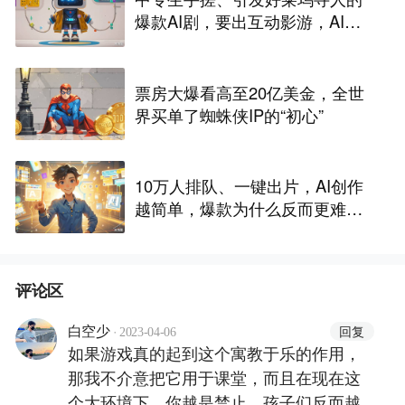
爆款AI剧，要出互动影游，AI剧
尽头是游戏？
票房大爆看高至20亿美金，全世
界买单了蜘蛛侠IP的“初心”
10万人排队、一键出片，AI创作
越简单，爆款为什么反而更难做
了
评论区
·
回复
白空少
2023-04-06
如果游戏真的起到这个寓教于乐的作用，
那我不介意把它用于课堂，而且在现在这
个大环境下，你越是禁止，孩子们反而越