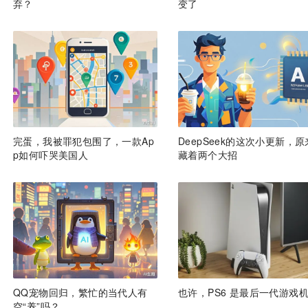
弃？
变了
完蛋，我被罪犯包围了，一款Ap
DeepSeek的这次小更新，原
p如何吓哭美国人
藏着两个大招
QQ宠物回归，繁忙的当代人有
也许，PS6 是最后一代游戏
空“养”吗？