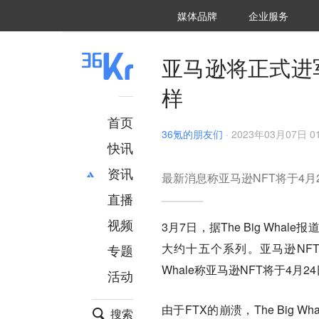
36氪Auto
数字时氪
企业号
未来消费
智能涌现
未来城市
启动Power on
媒体品牌
企业服务
企服点评
36氪出海
36氪研究院
潮生TIDE
36氪企服点评
36Kr研究院
36氪财经
职场bonus
36碳
后浪研究所
36Kr创新咨询
暗涌Waves
硬氪
氪睿研究院
亚马逊将正式进
样
首页
36氪的朋友们
·
2023年03月07日 01
快讯
资讯
最新消息称亚马逊NFT将于4月
直播
最新
推荐
创投
财经
视频
3月7日，据The Big Wh
汽车
AI
大约十五个系列。亚马逊NFT
专题
科技
项目推荐
Whale称亚马逊NFT将于4月2
活动
专精特新
安徽
由于FTX的崩溃，The Big
搜索