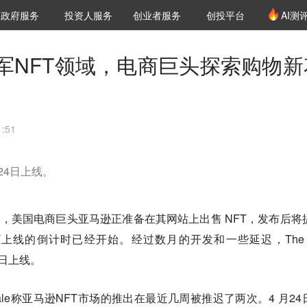
创投发布
项目推荐
核心服务
LP源计划
政府服务
投资人服务
创业者服务
创投平台
AI测
36氪Pro
VClub
VClub投资机构库
创投氪堂
城市之窗
投资机构职位推介
企业入驻
投资人认证
军NFT领域，电商巨头探索购物新
:51
24日上线。
ale报道，美国电商巨头亚马逊正准备在其网站上出售 NFT，发布后将
上线的倒计时已经开始。经过数月的开发和一些延迟，The B
4日上线。
 Whale称亚马逊NFT市场的推出在最近几周被推迟了两次。4 月24