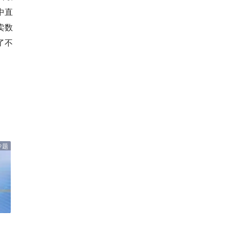
中直
卖数
了不
专题