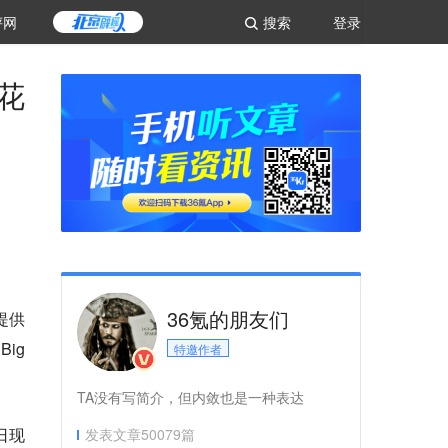
评网
搜索
登录
花
36氪的朋友们
提供
ig
特邀作者
TA没有写简介，但内敛也是一种表达
日现
发表文章
50079
篇