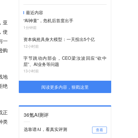
最近内容
“AI神童”，危机后首度出手
，亚
1分钟前
，使
资本疯抢具身大模型：一天投出5个亿
与一
12小时前
逊购
字节跳动内部会，CEO梁汝波回应“砍中
层”、AI业务等问题
13小时前
线地
拒绝
阅读更多内容，狠戳这里
或正
36氪AI测评
种类
选靠谱AI，看真实评测
查看