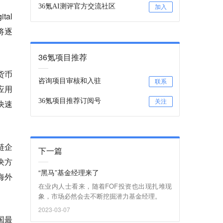
36氪AI测评官方交流社区
加入
al
将逐
36氪项目推荐
货币
咨询项目审核和入驻
联系
应用
36氪项目推荐订阅号
快速
关注
链企
下一篇
决方
“黑马”基金经理来了
海外
在业内人士看来，随着FOF投资也出现扎堆现
象，市场必然会去不断挖掘潜力基金经理。
2023-03-07
国最