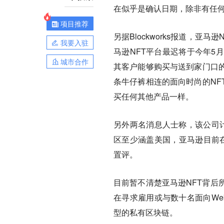
在似乎是确认日期，除非有任
项目推荐
另据Blockworks报道，
我要入驻
马逊NFT平台最迟将于今年5
城市合作
其客户能够购买与送到家门口的
条牛仔裤相连的面向时尚的NF
买任何其他产品一样。
另外两名消息人士称，该公司计
区至少涵盖美国，亚马逊目前在
置评。
目前暂不清楚亚马逊NFT背后
在寻求雇用或与数十名面向We
型的私有区块链。