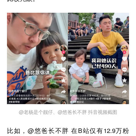
@老杨是个靓仔、@悠爸长不胖 抖音视频截图
比如，@悠爸长不胖 在B站仅有12.9万粉