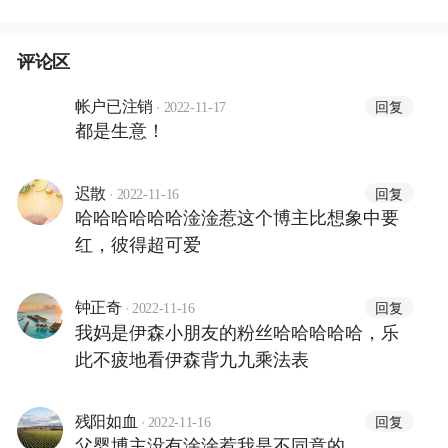
评论区
·
回复
帐户已注销
2022-11-17
都是生意！
·
回复
迟散
2022-11-16
哈哈哈哈哈哈淦淦惹这个博主比想象中要
红，彼得超可爱
·
回复
钟正奇
2022-11-16
我妈是伊森小朋友的粉丝哈哈哈哈哈，乐
此不疲地看伊森背九九乘法表
·
回复
残阳如血
2022-11-16
父婴博主没有淦淦惹我是不同意的