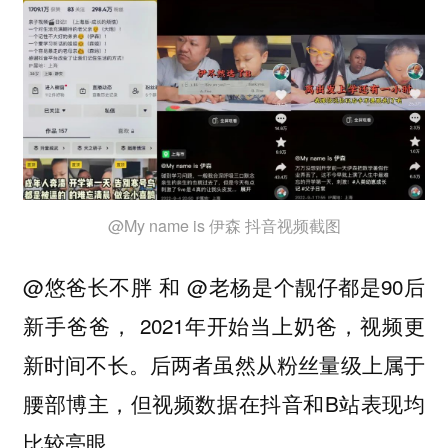
@My name is 伊森 抖音视频截图
@悠爸长不胖 和 @老杨是个靓仔都是90后
新手爸爸， 2021年开始当上奶爸，视频更
新时间不长。后两者虽然从粉丝量级上属于
腰部博主，但视频数据在抖音和B站表现均
比较亮眼。