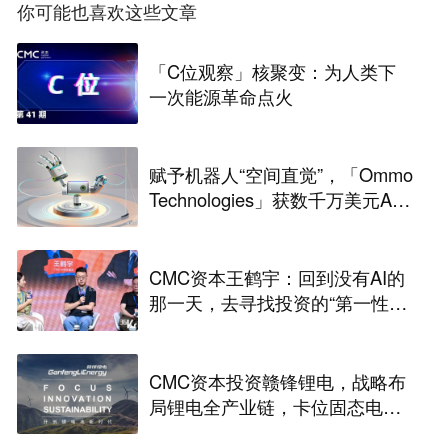
你可能也喜欢这些文章
「C位观察」核聚变：为人类下
一次能源革命点火
赋予机器人“空间直觉”，「Ommo
Technologies」获数千万美元A轮
融资｜36氪首发
CMC资本王鹤宇：回到没有AI的
那一天，去寻找投资的“第一性原
理” | CMC Insights
CMC资本投资赣锋锂电，战略布
局锂电全产业链，卡位固态电池
技术前沿 | CMC Portfolios