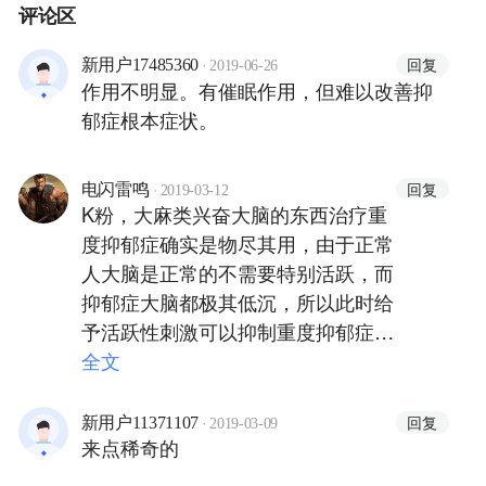
评论区
·
回复
新用户17485360
2019-06-26
作用不明显。有催眠作用，但难以改善抑
郁症根本症状。
·
回复
电闪雷鸣
2019-03-12
K粉，大麻类兴奋大脑的东西治疗重
度抑郁症确实是物尽其用，由于正常
人大脑是正常的不需要特别活跃，而
抑郁症大脑都极其低沉，所以此时给
予活跃性刺激可以抑制重度抑郁症的
进一步发展，阻止抑郁症向失常和轻
全文
生发展。
·
回复
新用户11371107
2019-03-09
来点稀奇的