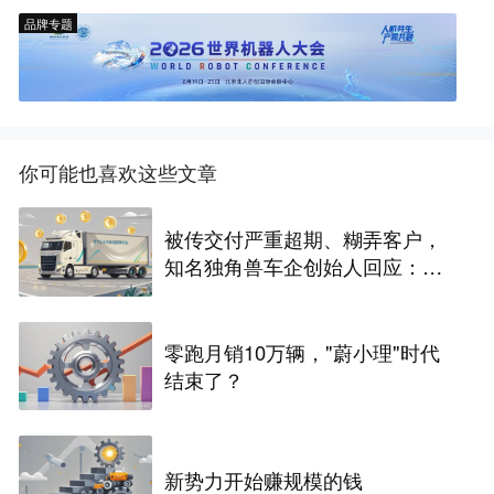
品牌专题
你可能也喜欢这些文章
被传交付严重超期、糊弄客户，
知名独角兽车企创始人回应：都
没证据，将依法采取措施，“本人
长期与美国交管局保持沟通，对
方表示肯定”
零跑月销10万辆，"蔚小理"时代
结束了？
新势力开始赚规模的钱