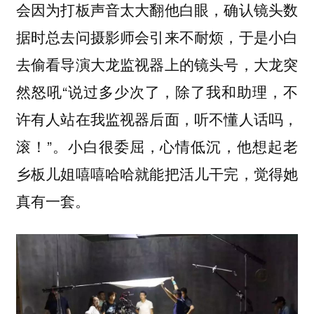
会因为打板声音太大翻他白眼，确认镜头数
据时总去问摄影师会引来不耐烦，于是小白
去偷看导演大龙监视器上的镜头号，大龙突
然怒吼“说过多少次了，除了我和助理，不
许有人站在我监视器后面，听不懂人话吗，
滚！”。小白很委屈，心情低沉，他想起老
乡板儿姐嘻嘻哈哈就能把活儿干完，觉得她
真有一套。