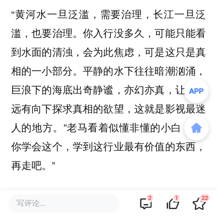
“黄河水一旦泛滥，需要治理，长江一旦泛
滥，也要治理。你入行没多久，可能只能看
到水面的清浊，会为此焦虑，可是这只是真
相的一小部分。平静的水下往往暗潮汹涌，
巨浪下的海底出奇静谧，亦幻亦真，让人永
远有向下探求真相的欲望，这就是影视最迷
人的地方。”老马看着似懂非懂的小白，“等
你学会这个，学到这行业最有价值的东西，
再走吧。”
拍完戏，导演大龙拍着小白肩膀说，“当时
2
1
22
写评论...
在剧组看你打板的样子觉得好笑极了，一下