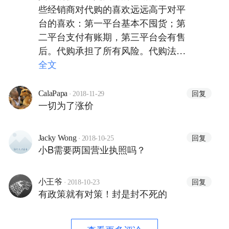
些经销商对代购的喜欢远远高于对平
台的喜欢：第一平台基本不囤货；第
二平台支付有账期，第三平台会有售
后。代购承担了所有风险。代购法对
很大部分海外代购基本不会有啥影
全文
响，海外有一个主体公司就可以了，
而且大部分代购本身就有，出口到国
·
回复
CalaPapa
2018-11-29
一切为了涨价
内还可以退税。代购最担心的其实是
物理，海关和国内外汇管控。
·
回复
Jacky Wong
2018-10-25
小B需要两国营业执照吗？
·
回复
小王爷
2018-10-23
有政策就有对策！封是封不死的