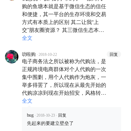
购的鱼塘本就是基于微信生态的信任
和便捷，其一平台的生存环境和交易
方式有本质上的区别 其二让我“上
交”朋友圈资源？ 其三微信生态本在
退化或变异，科技变革（主要指移动
全文
通讯工具）很有可能导致微信的“消
失”
·
回复
叻啦购
2018-10-22
电子商务法之所以被称为代购法，是
正规跨境电商群体对个人代购的一次
集中围剿，用个人代购作为炮灰，一
举多得罢了，所以现在从最先开始的
代购凉凉到现在开始招安，风格转
换，层次递进…完全OK…👍🏻
全文
·
·
回复
bug
2018-10-23
先起来的要建立壁垒了