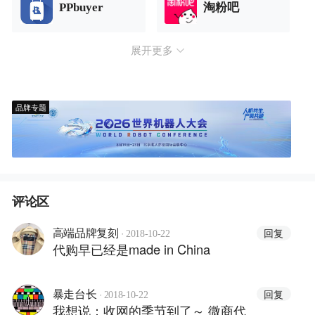
PPbuyer
淘粉吧
展开更多
品牌专题
评论区
·
回复
高端品牌复刻
2018-10-22
代购早已经是made in China
·
回复
暴走台长
2018-10-22
我想说：收网的季节到了～ 微商代