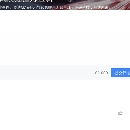
件。奥迪Q7 e-tron与36氪联合为您呈现，突破科技，启迪未来。
0/1000
提交评