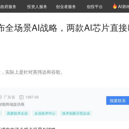
创投发布
项目推荐
核心服务
LP源计划
政府服务
投资人服务
创业者服务
创投平台
AI测
36氪Pro
VClub
VClub投资机构库
创投氪堂
城市之窗
投资机构职位推介
企业入驻
投资人认证
宣布全场景AI战略，两款AI芯片直接
念，实际上是针对英伟达和谷歌。
广东省
1987-09
我要联系
智能终端提供商
高新技术企业
企业技术中心
技术创新示范企业