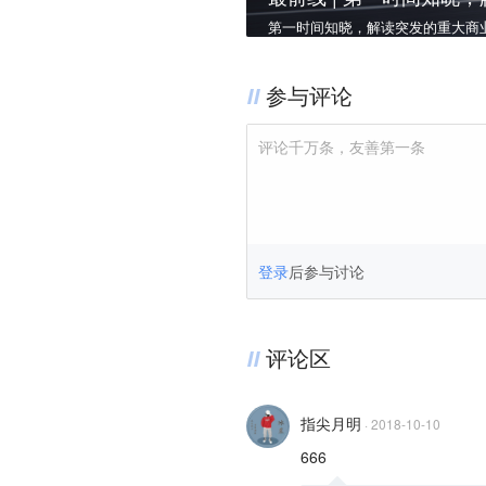
第一时间知晓，解读突发的重大商业事
参与评论
评论千万条，友善第一条
登录
后参与讨论
评论区
指尖月明
·
2018-10-10
666