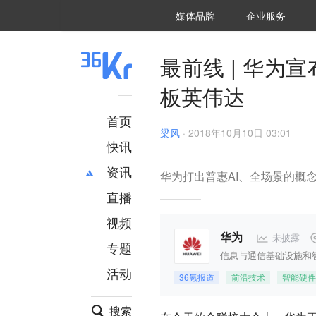
36氪Auto
数字时氪
企业号
未来消费
智能涌现
未来城市
启动Power on
媒体品牌
企业服务
企服点评
36氪出海
36氪研究院
潮生TIDE
36氪企服点评
36Kr研究院
36氪财经
职场bonus
36碳
后浪研究所
36Kr创新咨询
暗涌Waves
硬氪
氪睿研究院
最前线 | 华为
板英伟达
首页
梁风
·
2018年10月10日 03:01
快讯
资讯
华为打出普惠AI、全场景的概
直播
最新
推荐
创投
财经
视频
汽车
AI
未披露
华为
专题
科技
项目推荐
信息与通信基础设施和
活动
专精特新
安徽
36氪报道
前沿技术
智能硬件
搜索