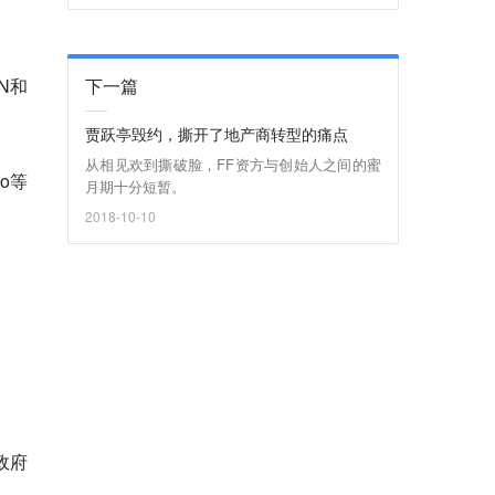
N和
下一篇
贾跃亭毁约，撕开了地产商转型的痛点
从相见欢到撕破脸，FF资方与创始人之间的蜜
no等
月期十分短暂。
2018-10-10
政府