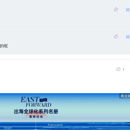
回
回
的呢
1
商业