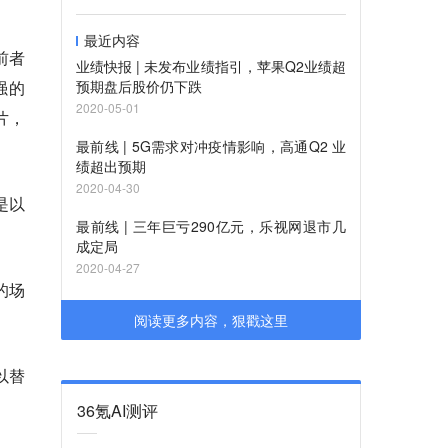
最近内容
前者
业绩快报 | 未发布业绩指引，苹果Q2业绩超
强的
预期盘后股价仍下跌
2020-05-01
片，
最前线 | 5G需求对冲疫情影响，高通Q2 业
绩超出预期
2020-04-30
是以
最前线 | 三年巨亏290亿元，乐视网退市几
成定局
2020-04-27
的场
阅读更多内容，狠戳这里
以替
36氪AI测评