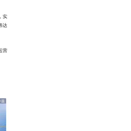
，实
伟达
运营
专题