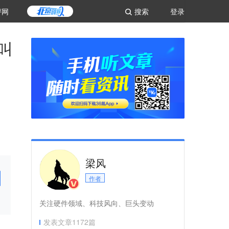
评网
搜索
登录
叫
梁风
作者
关注硬件领域、科技风向、巨头变动
发表文章
1172
篇