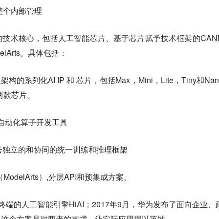
整个内部管理
的技术核心，
包括人工智能芯片、基于芯片赋予技术框架的CAN
elArts。具体包括：
构的系列化AI IP 和 芯片，包括Max，Mini，Lite，Tiny和Na
两款芯片。
度自动化算子开发工具
边、云独立的和协同的统一训练和推理框架
delArts）,分层API和预集成方案。
端的人工智能引擎HiAI；
2017年9月，华为发布了面向企业、
。这个方案是对两者的支撑，让实际应用得以落地。