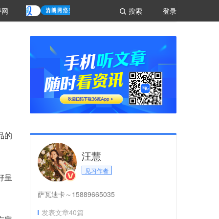
评网
搜索
登录
侈品的
汪慧
见习作者
好呈
萨瓦迪卡～15889665035
发表文章
40
篇