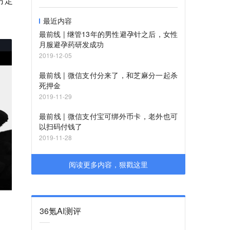
方定
最近内容
最前线 | 继管13年的男性避孕针之后，女性
月服避孕药研发成功
2019-12-05
最前线 | 微信支付分来了，和芝麻分一起杀
死押金
2019-11-29
最前线 | 微信支付宝可绑外币卡，老外也可
以扫码付钱了
2019-11-28
阅读更多内容，狠戳这里
36氪AI测评