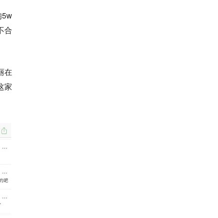
5w
不合
丽在
这家