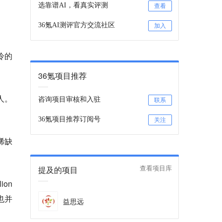
选靠谱AI，看真实评测
查看
36氪AI测评官方交流社区
加入
冷的
36氪项目推荐
人。
咨询项目审核和入驻
联系
36氪项目推荐订阅号
关注
稀缺
提及的项目
查看项目库
ion
牌也并
益思远