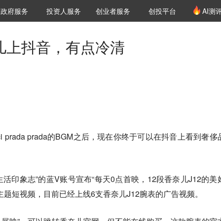
创投发布
项目推荐
核心服务
LP源计划
政府服务
投资人服务
创业者服务
创投平台
AI测
36氪Pro
VClub
VClub投资机构库
创投氪堂
城市之窗
投资机构职位推介
企业入驻
投资人认证
奈儿上抖音，有点冷清
？
cci prada prada的BGM之后，现在你终于可以在抖音上看到奢
生活印象志”的蓝V账号宣布“每天0点首映，12段香奈儿J12的美
主题短视频，目前已经上线6支香奈儿J12腕表的广告视频。