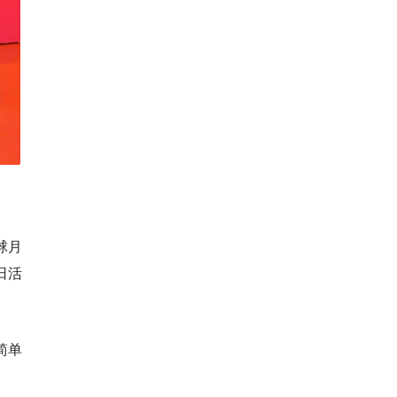
球月
日活
简单