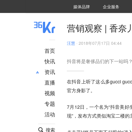
36氪Auto
数字时氪
企业号
未来消费
智能涌现
未来城市
启动Power on
媒体品牌
企业服务
企服点评
36氪出海
36氪研究院
潮生TIDE
36氪企服点评
36Kr研究院
36氪财经
职场bonus
36碳
后浪研究所
36Kr创新咨询
暗涌Waves
硬氪
氪睿研究院
营销观察 | 香
汪慧
·
2018年07月17日 04:44
首页
快讯
抖音将是奢侈品们的下一站吗
资讯
在抖音上听了这么多gucci gu
直播
最新
推荐
官方身影了。
创投
财经
视频
汽车
AI
专题
7月12日，一个名为“抖音美好
科技
项目推荐
活动
专精特新
安徽
现”，发布方式类似淘宝二楼的
搜索