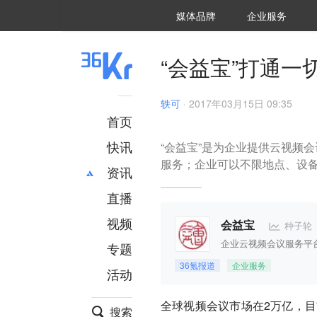
36氪Auto
数字时氪
企业号
未来消费
智能涌现
未来城市
启动Power on
媒体品牌
企业服务
企服点评
36氪出海
36氪研究院
潮生TIDE
36氪企服点评
36Kr研究院
36氪财经
职场bonus
36碳
后浪研究所
36Kr创新咨询
暗涌Waves
硬氪
氪睿研究院
“会益宝”打通
轶可
·
2017年03月15日 09:35
首页
快讯
“会益宝”是为企业提供云视频
服务；企业可以不限地点、设
资讯
直播
最新
推荐
创投
财经
视频
种子轮
会益宝
汽车
AI
企业云视频会议服务平
专题
科技
项目推荐
36氪报道
企业服务
活动
专精特新
安徽
全球视频会议市场在2万亿，目
搜索