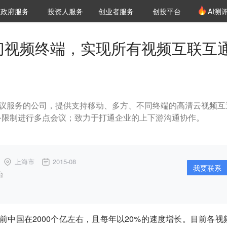
创投发布
项目推荐
核心服务
LP源计划
政府服务
投资人服务
创业者服务
创投平台
AI测
36氪Pro
VClub
VClub投资机构库
创投氪堂
城市之窗
投资机构职位推介
企业入驻
投资人认证
一切视频终端，实现所有视频互联互
会议服务的公司，提供支持移动、多方、不同终端的高清云视频互
备限制进行多点会议；致力于打通企业的上下游沟通协作。
上海市
2015-08
我要联系
台
前中国在2000个亿左右，且每年以20%的速度增长。目前各视