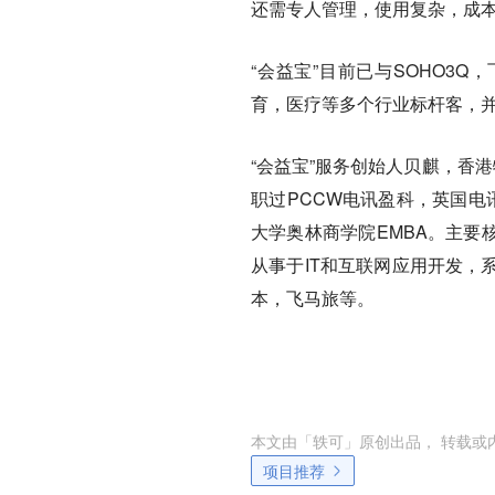
还需专人管理，使用复杂，成
“会益宝”目前已与SOHO3
育，医疗等多个行业标杆客，
“会益宝”服务创始人贝麒，香
职过PCCW电讯盈科，英国电
大学奥林商学院EMBA。主要核心团队
从事于IT和互联网应用开发，
本，飞马旅等。
本文由「
轶可
」原创出品， 转载或
项目推荐