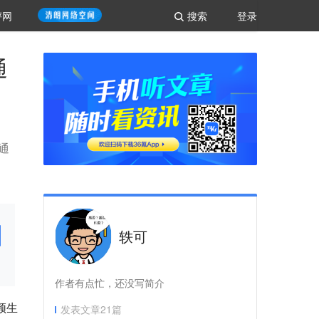
评网
搜索
登录
通
通
轶可
作者有点忙，还没写简介
频生
发表文章
21
篇