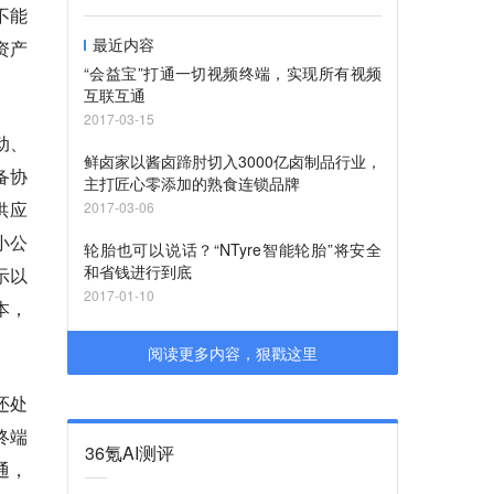
不能
最近内容
资产
“会益宝”打通一切视频终端，实现所有视频
互联互通
2017-03-15
动、
鲜卤家以酱卤蹄肘切入3000亿卤制品行业，
备协
主打匠心零添加的熟食连锁品牌
供应
2017-03-06
小公
轮胎也可以说话？“NTyre智能轮胎”将安全
和省钱进行到底
示以
2017-01-10
本，
阅读更多内容，狠戳这里
还处
终端
36氪AI测评
通，