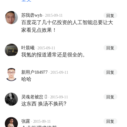
融合了神猪和度秘的优点，所以我最
后使用最多的还是来也。
·
回复
苏我礐wyb
2015-09-11
百度花了几十亿投资的人工智能总要让大
家看见点效果！
·
回复
叶晨曦
2015-09-11
我氪的报道通常还是很全的。
·
回复
新用户184977
2015-09-11
哈哈
·
回复
灵魂老被岔 
2015-09-11
这东西 换汤不换药?
·
回复
张露
2015-09-11