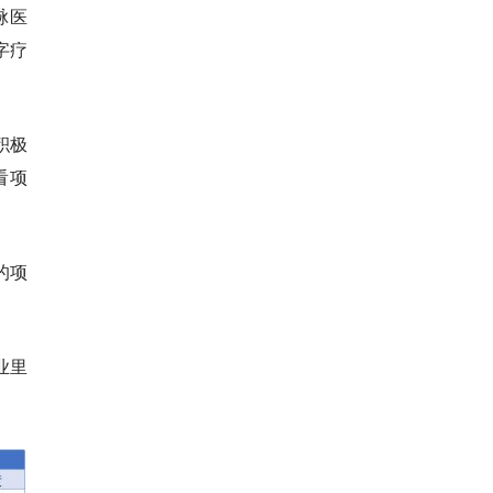
脉医
字疗
积极
看项
的项
业里