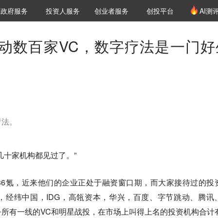
创投发布
项目推荐
核心服务
LP源计划
政府服务
投资人服务
创业者服务
创投平台
AI测
36氪Pro
VClub
VClub投资机构库
创投氪堂
城市之窗
投资机构职位推介
企业入驻
投资人认证
 惊动数百家VC，数字疗法是一门好
疗法。
几十家机构都见过了。”
36氪，近来他们的企业正处于融资窗口期，而大家接待过的投
，经纬中国，IDG，高瓴资本，华兴，百度、字节跳动、腾讯
所有一线的VC和明星战投，在市场上叫得上名的投资机构合计