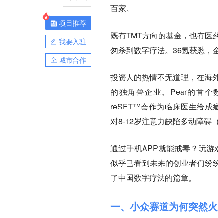
百家。
项目推荐
既有TMT方向的基金，也有医
我要入驻
匆杀到数字疗法。36氪获悉，
城市合作
投资人的热情不无道理，在海外，这一
的独角兽企业。Pear的首个
reSET™会作为临床医生给成瘾
对8-12岁注意力缺陷多动障
通过手机APP就能戒毒？玩游
似乎已看到未来的创业者们纷
了中国数字疗法的篇章。
一、小众赛道为何突然火