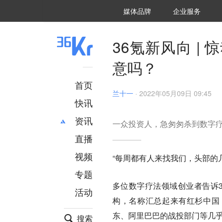
36氪Auto
数字时氪
企业号
未来消费
智能涌现
未来城市
启动Power on
媒体品牌
企业服务
企服点评
36氪出海
36氪研究院
潮生TIDE
36氪企服点评
36Kr研究院
36氪财经
职场bonus
36碳
后浪研究所
36Kr创新咨询
暗涌Waves
硬氪
氪睿研究院
36氪新风向 |
意吗？
首页
兰十一
·
2022年05月09日 09:45
快讯
资讯
一众投资人，急匆匆杀到数字
直播
最新
推荐
创投
财经
视频
“每周都有人来找我们，头部的
汽车
AI
专题
科技
项目推荐
多位数字疗法领域创业者告诉
活动
专精特新
安徽
构，名称汇总起来有红杉中国
东、阿里巴巴的战投部门等几乎
搜索