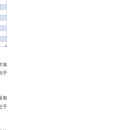
次金
和干
没有
处于