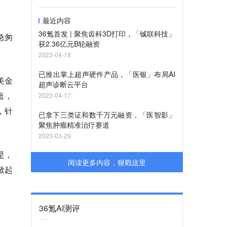
最近内容
36氪首发 | 聚焦齿科3D打印，「铖联科技」
急匆
获2.36亿元B轮融资
2023-04-18
已推出掌上超声硬件产品，「医银」布局AI
亿美金
超声诊断云平台
础，
2023-04-17
，针
已拿下三类证和数千万元融资，「医智影」
聚焦肿瘤精准治疗赛道
2023-03-29
是，
阅读更多内容，狠戳这里
掀起
36氪AI测评