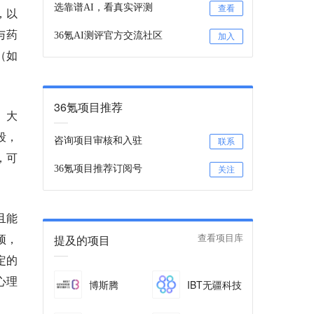
选靠谱AI，看真实评测
查看
，以
与药
36氪AI测评官方交流社区
加入
（如
36氪项目推荐
、大
段，
咨询项目审核和入驻
联系
，可
36氪项目推荐订阅号
关注
且能
预，
提及的项目
查看项目库
定的
心理
博斯腾
IBT无疆科技