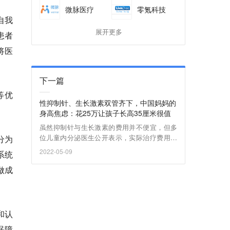
微脉医疗
零氪科技
自我
展开更多
患者
将医
下一篇
等优
性抑制针、生长激素双管齐下，中国妈妈的
身高焦虑：花25万让孩子长高35厘米很值
虽然抑制针与生长激素的费用并不便宜，但多
位儿童内分泌医生公开表示，实际治疗费用并
分为
不如报道中的“半年9万”那么夸张。按照林鸣在
2022-05-09
系统
直播中的说法，单纯使用抑制针，半年的花费
不会超过1万元。
做成
和认
眠障