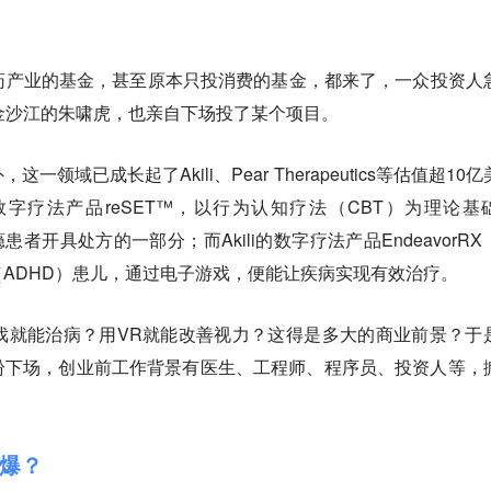
药产业的基金，甚至原本只投消费的基金，都来了，一众投资人
金沙江的朱啸虎，也亲自下场投了某个项目。
领域已成长起了Akili、Pear Therapeutics等估值超10
数字疗法产品reSET™，以行为认知疗法（CBT）为理论基
患者开具处方的一部分；而Akili的数字疗法产品EndeavorRX
碍（ADHD）患儿，通过电子游戏，便能让疾病实现有效治疗。
戏就能治病？用VR就能改善视力？这得是多大的商业前景？于
纷下场，创业前工作背景有医生、工程师、程序员、投资人等，
爆？