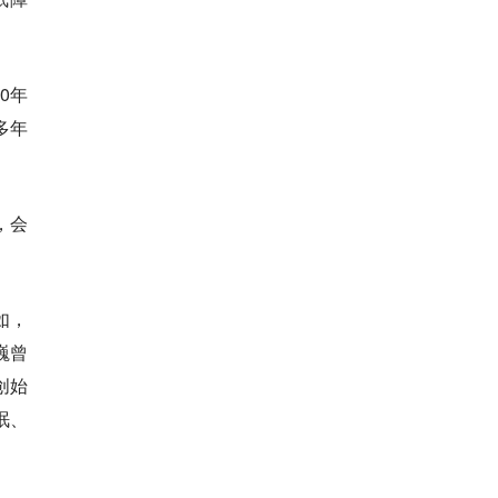
0年
多年
，会
如，
巍曾
创始
眠、