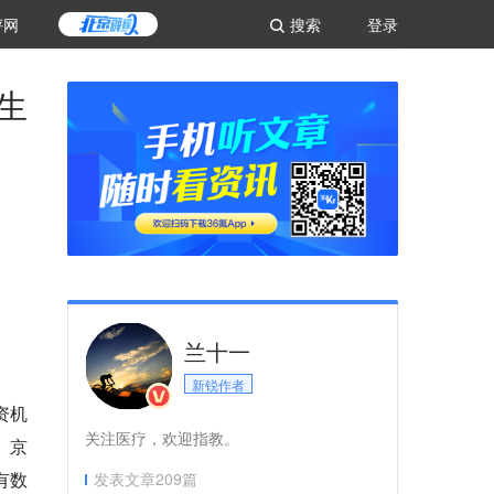
评网
搜索
登录
生
兰十一
新锐作者
资机
关注医疗，欢迎指教。
、京
有数
发表文章
209
篇