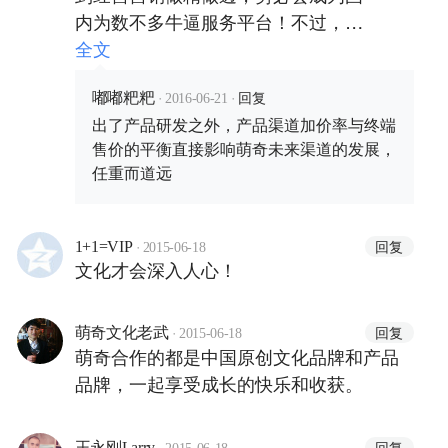
内为数不多牛逼服务平台！不过，就
长的不一样。
目前，萌奇的存在是和他品牌他产品
全文
相依相存，有很强的依靠性，自主研
·
·
回复
发的能力偏弱，这点倒可能会成为影
嘟嘟粑粑
2016-06-21
出了产品研发之外，产品渠道加价率与终端
响萌奇整体发展进程的不利因素！
售价的平衡直接影响萌奇未来渠道的发展，
任重而道远
·
回复
1+1=VIP
2015-06-18
文化才会深入人心！
·
回复
萌奇文化老武
2015-06-18
萌奇合作的都是中国原创文化品牌和产品
品牌，一起享受成长的快乐和收获。
·
回复
王永刚Larry