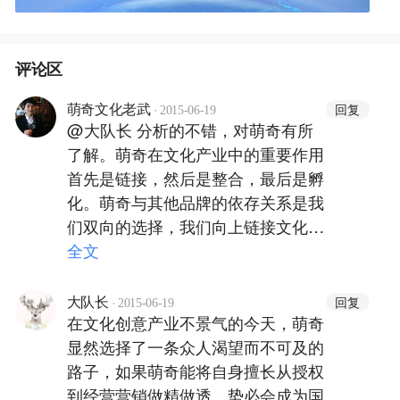
评论区
·
回复
萌奇文化老武
2015-06-19
@大队长 分析的不错，对萌奇有所
了解。萌奇在文化产业中的重要作用
首先是链接，然后是整合，最后是孵
化。萌奇与其他品牌的依存关系是我
们双向的选择，我们向上链接文化品
牌，向下链接产品品牌和渠道。我们
全文
的自主研发能力在文化领域算强的，
不然就不会有众多大品牌甚至上市公
·
回复
大队长
2015-06-19
在文化创意产业不景气的今天，萌奇
司与我们合作。如果拿萌奇与产品公
显然选择了一条众人渴望而不可及的
司相比，当然不是同一个概念。说实
路子，如果萌奇能将自身擅长从授权
话，某处于风口的产品公司也曾邀请
到经营营销做精做透，势必会成为国
萌奇参与产品设计开发。因为各自擅