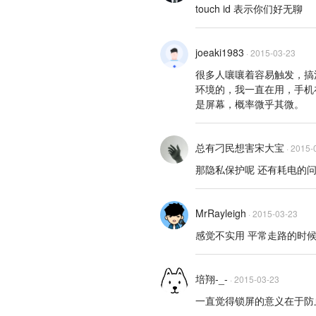
touch id 表示你们好无聊
joeaki1983
·
2015-03-23
很多人嚷嚷着容易触发，搞
环境的，我一直在用，手机
是屏幕，概率微乎其微。
总有刁民想害宋大宝
·
2015-
那隐私保护呢 还有耗电的
MrRayleigh
·
2015-03-23
感觉不实用 平常走路的时
培翔-_-
·
2015-03-23
一直觉得锁屏的意义在于防