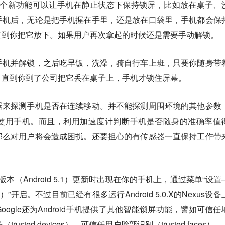
e的消息，这个新功能可以让手机在静止状态下保持锁屏，比如放在桌子、
手机后，无论是把手机握在手里，还是放在口袋里，手机都会保
直到你把它放下。如果用户再次拿起的时候还是需要手动解锁。
手机并解锁，之后吃早饭，洗澡，骑自行车上班，只要你随身带
。直到你到了公司把它丢在桌子上，手机才锁住屏幕。
器来探测手机是否在连续移动。并不能探测周围环境的其他参数
使用手机。而且，利用加速度计判断手机是否随身的准确率值
那么对用户将会造成困扰。还要担心的有传感器一直保持工作带
个版本（Android 5.1）更新时出现在你的手机上，通过菜单“设置
k）”开启。不过目前已经有很多运行Android 5.0.X的Nexus设
ogle还为Android手机提供了其他智能锁屏功能，譬如可信任
备（trusted devices）、可信任用户脸部识别（trusted faces）。