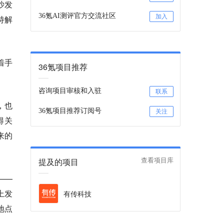
沙发
36氪AI测评官方交流社区
加入
持解
着手
36氪项目推荐
咨询项目审核和入驻
联系
，也
36氪项目推荐订阅号
关注
得关
来的
提及的项目
查看项目库
——
备上发
有传科技
地点