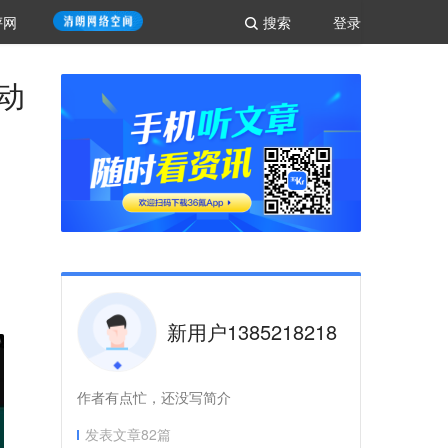
评网
搜索
登录
自动
新用户1385218218
作者有点忙，还没写简介
发表文章
82
篇