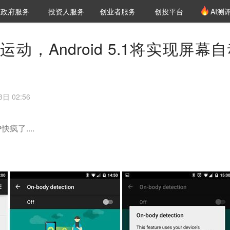
创投发布
项目推荐
核心服务
LP源计划
政府服务
投资人服务
创业者服务
创投平台
AI测
36氪Pro
VClub
VClub投资机构库
创投氪堂
城市之窗
投资机构职位推介
企业入驻
投资人认证
动，Android 5.1将实现屏幕
日 02:56
了....