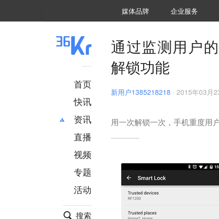
36氪Auto
数字时氪
企业号
未来消费
智能涌现
未来城市
启动Power on
媒体品牌
企业服务
企服点评
36氪出海
36氪研究院
潮生TIDE
36氪企服点评
36Kr研究院
36氪财经
职场bonus
36碳
后浪研究所
36Kr创新咨询
暗涌Waves
硬氪
氪睿研究院
通过监测用户的运
解锁功能
首页
新用户1385218218
·
2015年03月23
快讯
资讯
用一次解锁一次，手机重度用户快疯
直播
最新
推荐
创投
财经
视频
汽车
AI
专题
科技
项目推荐
活动
专精特新
安徽
搜索