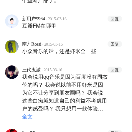
·
回复
新用户9964
2015-03-16
豆瓣FM在哪里
·
回复
南方Rossi
2015-03-16
小众音乐的话，还是虾米全一些
·
回复
三代鬼澈
2015-03-16
我会说用qq音乐是因为百度没有周杰
伦的吗？ 我会说以前不用虾米是因
为它不让分享到朋友圈吗？ 我会说
这些白痴就知道自己的利益不考虑用
户的感受吗？ 我只想用一款体验好
的APP，听我爱听的音乐而已，很难
全文
吗？