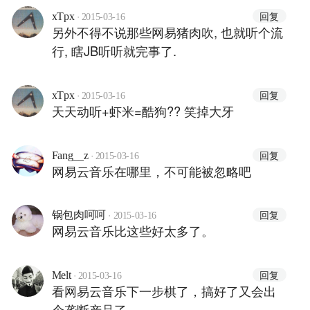
·
回复
xTpx
2015-03-16
另外不得不说那些网易猪肉吹, 也就听个流
行, 瞎JB听听就完事了.
·
回复
xTpx
2015-03-16
天天动听+虾米=酷狗?? 笑掉大牙
·
回复
Fang__z
2015-03-16
网易云音乐在哪里，不可能被忽略吧
·
回复
锅包肉呵呵
2015-03-16
网易云音乐比这些好太多了。
·
回复
Melt
2015-03-16
看网易云音乐下一步棋了，搞好了又会出
个垄断产品了。