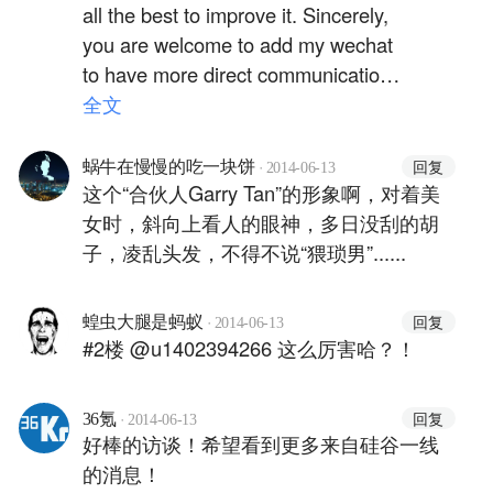
all the best to improve it. Sincerely,
you are welcome to add my wechat
to have more direct communications
with me, and your future input is
全文
highly appreciated. PS: No offense
at all, you have a grammar mistake
·
回复
蜗牛在慢慢的吃一块饼
2014-06-13
that I can not help pointing it out,
这个“合伙人Garry Tan”的形象啊，对着美
"that pre-installed".
女时，斜向上看人的眼神，多日没刮的胡
子，凌乱头发，不得不说“猥琐男”......
·
回复
蝗虫大腿是蚂蚁
2014-06-13
#2楼 @u1402394266 这么厉害哈？！
·
回复
36氪
2014-06-13
好棒的访谈！希望看到更多来自硅谷一线
的消息！