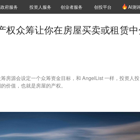
创投发布
项目推荐
核心服务
LP源计划
政府服务
投资人服务
创业者服务
创投平台
AI测
36氪Pro
VClub
VClub投资机构库
创投氪堂
城市之窗
投资机构职位推介
企业入驻
投资人认证
产权众筹让你在房屋买卖或租赁中
房源会设定一个众筹资金目标，和 AngelList 一样，投资人
例的价值，也就是房屋的产权。