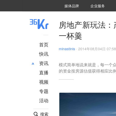
36氪Auto
数字时氪
企业号
未来消费
智能涌现
未来城市
启动Power on
媒体品牌
企业服务
企服点评
36氪出海
36氪研究院
潮生TIDE
36氪企服点评
36Kr研究院
36氪财经
职场bonus
36碳
后浪研究所
36Kr创新咨询
暗涌Waves
硬氪
氪睿研究院
房地产新玩法：
一杯羹
首页
minastinis
·
2014年08月04日 07:58
快讯
资讯
模式简单地说来就是，每一个众筹
的资金按房源估值获得相应比
直播
最新
推荐
创投
财经
视频
汽车
AI
专题
科技
项目推荐
活动
专精特新
安徽
搜索