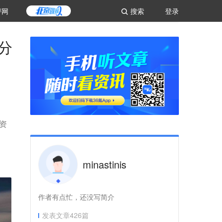
评网
搜索
登录
分
投资
minastinis
作者有点忙，还没写简介
发表文章
426
篇