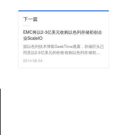
下一篇
EMC将以2-3亿美元收购以色列存储初创企
业ScaleIO
据以色列技术博客GeekTime透露，存储巨头已
同意以2-3亿美元的价格收购以色列存储初创企
业ScaleIO，目前交易尚处在最后阶段。
2014-08-04