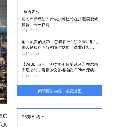
最近内容
房地产新玩法：产权众筹让你在房屋买卖或
租赁中分一杯羹
2014-08-04
创业融资的技巧，怎样躲开“坑”？来听听过
来人是如何看待融资时估值、商业计划书等
问题 #WISE大会·你的时代#
2014-05-28
【WISE Talk – 科技改变音乐系列】在未来
家居之前，看看多设备播控的 QPlay 无线音
乐传输技术想做什么
2014-04-17
阅读更多内容，狠戳这里
靠房
36氪AI测评
么变