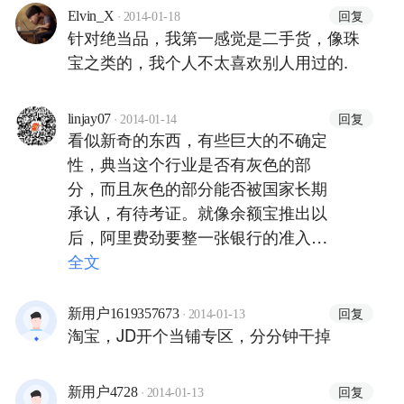
·
回复
Elvin_X
2014-01-18
针对绝当品，我第一感觉是二手货，像珠
宝之类的，我个人不太喜欢别人用过的.
·
回复
linjay07
2014-01-14
看似新奇的东西，有些巨大的不确定
性，典当这个行业是否有灰色的部
分，而且灰色的部分能否被国家长期
承认，有待考证。就像余额宝推出以
后，阿里费劲要整一张银行的准入
卷，来证明自己的合法性，典当这个
全文
行业也会有同样的问题需要解决！
·
回复
新用户1619357673
2014-01-13
淘宝，JD开个当铺专区，分分钟干掉
·
回复
新用户4728
2014-01-13