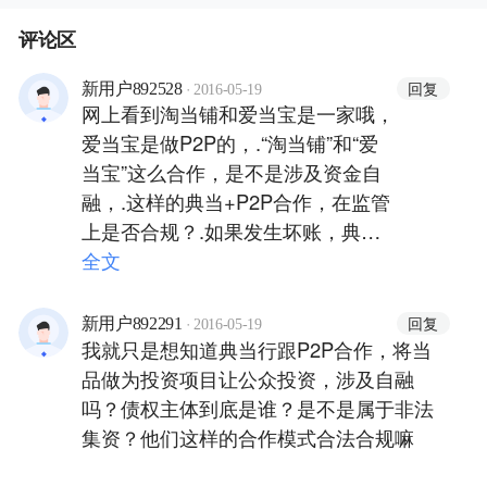
评论区
·
回复
新用户892528
2016-05-19
网上看到淘当铺和爱当宝是一家哦，
爱当宝是做P2P的，.“淘当铺”和“爱
当宝”这么合作，是不是涉及资金自
融，.这样的典当+P2P合作，在监管
上是否合规？.如果发生坏账，典当
负责处置完资产后再垫付给投资人的
全文
做法是合规的吗？
·
回复
新用户892291
2016-05-19
我就只是想知道典当行跟P2P合作，将当
品做为投资项目让公众投资，涉及自融
吗？债权主体到底是谁？是不是属于非法
集资？他们这样的合作模式合法合规嘛