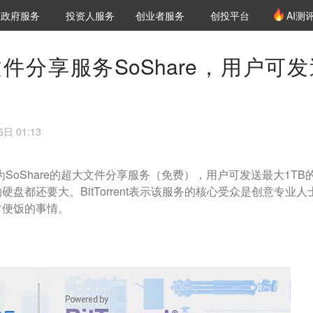
创投发布
项目推荐
核心服务
LP源计划
政府服务
投资人服务
创业者服务
创投平台
AI测
36氪Pro
VClub
VClub投资机构库
创投氪堂
城市之窗
投资机构职位推介
企业入驻
投资人认证
t推出文件分享服务SoShare，用户可
日 01:13
一项名为SoShare的超大文件分享服务（免费），用户可发送最大1TB
盘都还要大。BitTorrent表示该服务的核心受众是创意专业人
常便饭的事情。