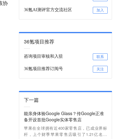
该协
36氪AI测评官方交流社区
加入
36氪项目推荐
咨询项目审核和入驻
联系
36氪项目推荐订阅号
关注
下一篇
能亲身体验Google Glass？传Google正准
备开设首批Google实体零售店
苹果在全球拥有近400家零售店，已成业界标
杆，上个财季苹果零售店吸引了1.21亿名访