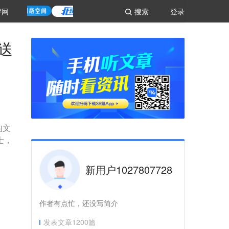
评网
搜索
登录
发送
的文
士，
新用户1027807728
作者有点忙，还没写简介
发表文章
1200
篇