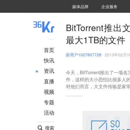
36氪Auto
数字时氪
企业号
未来消费
智能涌现
未来城市
启动Power on
媒体品牌
企业服务
企服点评
36氪出海
36氪研究院
潮生TIDE
36氪企服点评
36Kr研究院
36氪财经
职场bonus
36碳
后浪研究所
36Kr创新咨询
暗涌Waves
硬氪
氪睿研究院
BitTorren
最大1TB的文件
首页
新用户1027807728
·
2013年02月16
快讯
资讯
今天，BitTorrent推出了
件，这样的大小恐怕比很多人的硬
直播
最新
推荐
对他们而言，大文件传输是家
创投
财经
视频
汽车
AI
专题
科技
项目推荐
活动
专精特新
安徽
搜索