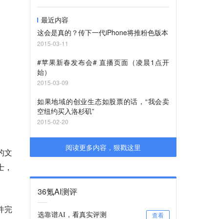
最近内容
这会是真的？传下一代iPhone将推粉色版本
2015-03-11
#苹果新春发布会# 直播页面（凌晨1点开
始）
2015-03-09
如果地域的创业生态如股票的话，“我会卖
空纽约买入洛杉矶”
2015-02-20
阅读更多内容，狠戳这里
的文
士，
36氪AI测评
件完
选靠谱AI，看真实评测
查看