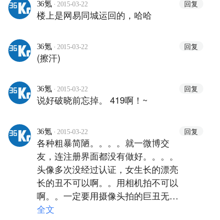
·
回复
36氪
2015-03-22
楼上是网易同城运回的，哈哈
·
回复
36氪
2015-03-22
(擦汗)
·
回复
36氪
2015-03-22
说好破晓前忘掉。 419啊！~
·
回复
36氪
2015-03-22
各种粗暴简陋。。。。就一微博交
友，连注册界面都没有做好。。。。
头像多次没经过认证，女生长的漂亮
长的丑不可以啊。。用相机拍不可以
啊。。一定要用摄像头拍的巨丑无比
才可以啊。。。从来没在交友网站上
全文