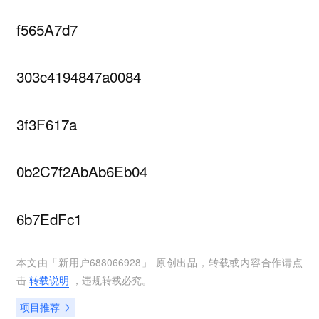
f565A7d7
303c4194847a0084
3f3F617a
0b2C7f2AbAb6Eb04
6b7EdFc1
本文由「
新用户688066928
」 原创出品，转载或内容合作请点
击
转载说明
，违规转载必究。
项目推荐