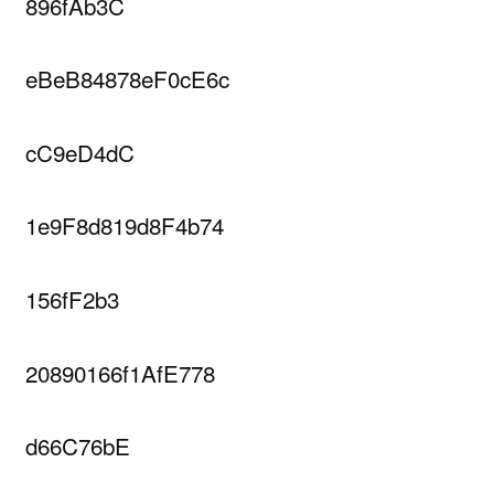
896fAb3C
eBeB84878eF0cE6c
cC9eD4dC
1e9F8d819d8F4b74
156fF2b3
20890166f1AfE778
d66C76bE