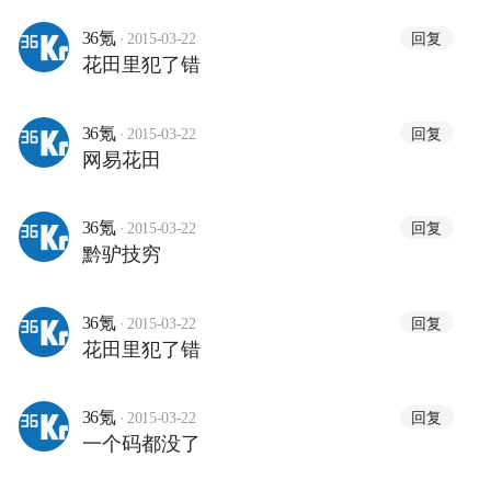
被拒审过头像。。。那个审核的人眼
神巨不好啊。。。。这种产品还是丁
·
回复
36氪
2015-03-22
花田里犯了错
总亲抓的，让网易的其它产品情何与
堪，老泪纵横啊！
·
回复
36氪
2015-03-22
网易花田
·
回复
36氪
2015-03-22
黔驴技穷
·
回复
36氪
2015-03-22
花田里犯了错
·
回复
36氪
2015-03-22
一个码都没了