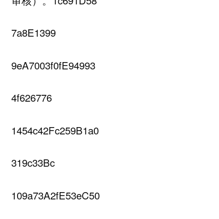
7a8E1399
9eA7003f0fE94993
4f626776
1454c42Fc259B1a0
319c33Bc
109a73A2fE53eC50